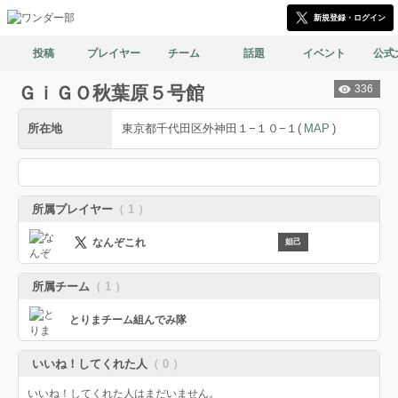
新規登録・ログイン
投稿
プレイヤー
チーム
話題
イベント
公式
ＧｉＧＯ秋葉原５号館
336
所在地
東京都千代田区外神田１−１０−１
(
MAP
)
所属プレイヤー
（ 1 ）
なんぞこれ
妲己
所属チーム
（ 1 ）
とりまチーム組んでみ隊
いいね！してくれた人
（ 0 ）
いいね！してくれた人はまだいません。