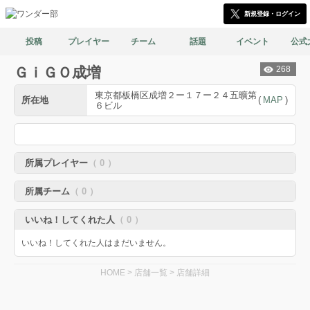
新規登録・ログイン
投稿
プレイヤー
チーム
話題
イベント
公式
ＧｉＧＯ成増
268
東京都板橋区成増２ー１７ー２４五曠第
所在地
(
MAP
)
６ビル
所属プレイヤー
（ 0 ）
所属チーム
（ 0 ）
いいね！してくれた人
（ 0 ）
いいね！してくれた人はまだいません。
HOME
>
店舗一覧
> 店舗詳細