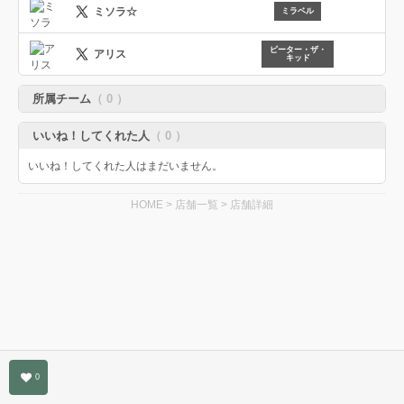
ミソラ☆
ミラベル
文筆
ピーター・ザ・
アリス
キッド
所属チーム
（ 0 ）
いいね！してくれた人
（ 0 ）
いいね！してくれた人はまだいません。
HOME
>
店舗一覧
> 店舗詳細
0