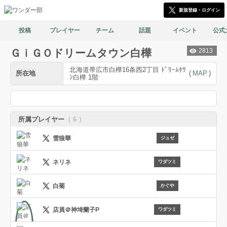
新規登録・ログイン
投稿
プレイヤー
チーム
話題
イベント
公式
ＧｉＧＯドリームタウン白樺
2813
北海道帯広市白樺16条西2丁目 ﾄﾞﾘｰﾑﾀｳ
所在地
(
MAP
)
ﾝ白樺 1階
所属プレイヤー
（ 6 ）
雪狼華
ジュゼ
ネリネ
ワダツミ
白菊
かぐや
店員＠神埼蘭子P
ワダツミ