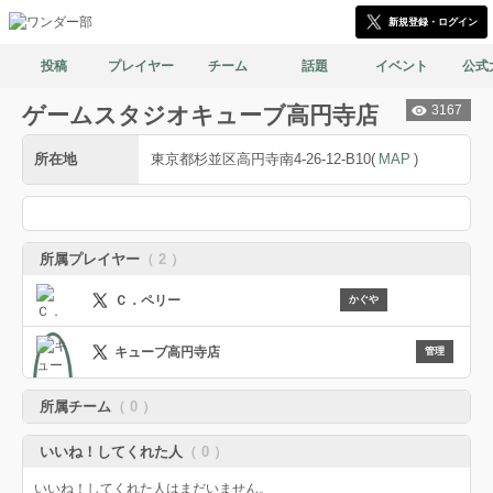
新規登録・ログイン
投稿
プレイヤー
チーム
話題
イベント
公式
ゲームスタジオキューブ高円寺店
3167
所在地
東京都杉並区高円寺南4-26-12-B10
(
MAP
)
所属プレイヤー
（ 2 ）
Ｃ．ペリー
かぐや
キューブ高円寺店
管理
所属チーム
（ 0 ）
店舗管理
いいね！してくれた人
（ 0 ）
いいね！してくれた人はまだいません。