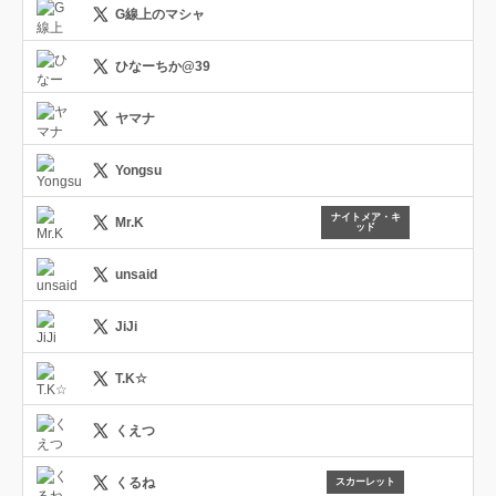
G線上のマシャ
ひなーちか@39
ヤマナ
Yongsu
ナイトメア・キ
Mr.K
ッド
unsaid
JiJi
T.K☆
くえつ
くるね
スカーレット