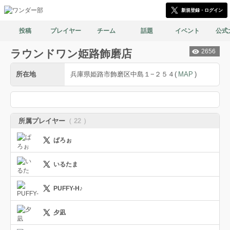
新規登録・ログイン
投稿
プレイヤー
チーム
話題
イベント
公式
ラウンドワン姫路飾磨店
2656
所在地
兵庫県姫路市飾磨区中島１−２５４
(
MAP
)
所属プレイヤー
（ 22 ）
ぱろぉ
いるたま
PUFFY-H♪
夕凪