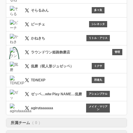
そらるみん
多々良
ビーチェ
シレネッタ
かねきち
リトル・アリス
ラウンドワン姫路飾磨店
管理
侃磨（呪人形ジュゼッペ）
ミクサ
TDNEXP
店舗管理
邪道丸
ゼッペ…wlw Play NAME…侃磨
アシェンプテル
メイド・マリア
agirutaaaaaa
ン
所属チーム
（ 0 ）