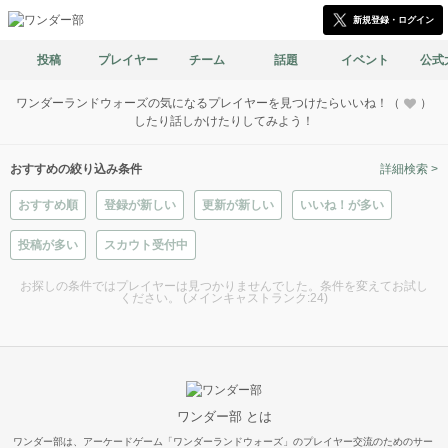
新規登録・ログイン
投稿
プレイヤー
チーム
話題
イベント
公式
ワンダーランドウォーズの気になるプレイヤーを見つけたらいいね！（
）
したり話しかけたりしてみよう！
おすすめの絞り込み条件
詳細検索 >
おすすめ順
登録が新しい
更新が新しい
いいね！が多い
投稿が多い
スカウト受付中
お探しの条件ではプレイヤーは見つかりませんでした。条件を変えてお試し
ください。 (メインキャストランク:24)
ワンダー部 とは
ワンダー部は、アーケードゲーム「ワンダーランドウォーズ」のプレイヤー交流のためのサー