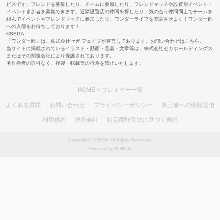
ビスです。フレンドを募集したり、チームに参加したり、フレンドマッチや設置店イベント・
イベント参加者を募集できます。近隣設置店の仲間を探したり、気の合う仲間同士でチームを
組んでイベントやフレンドマッチに参加したり、ワンダーライフを充実させます！ワンダー部
への入部をお待ちしております！
©SEGA
「ワンダー部」は、株式会社セガ フェイブが運営しております。お問い合わせは
こちら
。
当サイトに掲載されているイラスト・動画・音楽・文章等は、株式会社セガホールディングス
またはその関連会社により保護されております。
著作権者の許可なく、複製・転載等の行為を禁止いたします。
HOME
> プレイヤー一覧
よくある質問
お問い合わせ
プライバシーポリシー
第三者への情報送信
利用規約
運営会社
特定商取引法に基づく表記
Copyright© ©SEGA All Rights Reserved.
Powered by BONDO