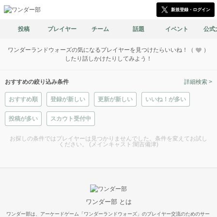
新規登録・ログイン
投稿
プレイヤー
チーム
話題
イベント
公式
ワンダーランドウォーズの気になるプレイヤーを見つけたらいいね！（
）
したり話しかけたりしてみよう！
おすすめの絞り込み条件
詳細検索 >
おすすめ順
登録が新しい
更新が新しい
いいね！が多い
投稿が多い
スカウト受付中
お探しの条件ではプレイヤーは見つかりませんでした。条件を変えてお試し
ください。 (メインキャスト:闇吉備津)
ワンダー部 とは
ワンダー部は、アーケードゲーム「ワンダーランドウォーズ」のプレイヤー交流のためのサー