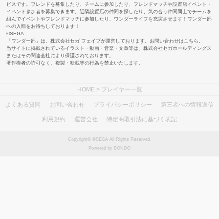
ビスです。フレンドを募集したり、チームに参加したり、フレンドマッチや設置店イベント・
イベント参加者を募集できます。近隣設置店の仲間を探したり、気の合う仲間同士でチームを
組んでイベントやフレンドマッチに参加したり、ワンダーライフを充実させます！ワンダー部
への入部をお待ちしております！
©SEGA
「ワンダー部」は、株式会社セガ フェイブが運営しております。お問い合わせは
こちら
。
当サイトに掲載されているイラスト・動画・音楽・文章等は、株式会社セガホールディングス
またはその関連会社により保護されております。
著作権者の許可なく、複製・転載等の行為を禁止いたします。
HOME
> プレイヤー一覧
よくある質問
お問い合わせ
プライバシーポリシー
第三者への情報送信
利用規約
運営会社
特定商取引法に基づく表記
Copyright© ©SEGA All Rights Reserved.
Powered by BONDO