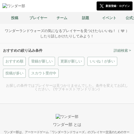
新規登録・ログイン
投稿
プレイヤー
チーム
話題
イベント
公式
ワンダーランドウォーズの気になるプレイヤーを見つけたらいいね！（
）
したり話しかけたりしてみよう！
おすすめの絞り込み条件
詳細検索 >
おすすめ順
登録が新しい
更新が新しい
いいね！が多い
投稿が多い
スカウト受付中
お探しの条件ではプレイヤーは見つかりませんでした。条件を変えてお試し
ください。 (サブキャスト:サンドリヨン)
ワンダー部 とは
ワンダー部は、アーケードゲーム「ワンダーランドウォーズ」のプレイヤー交流のためのサー