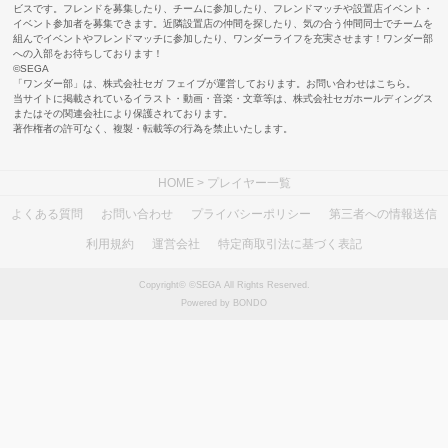
ビスです。フレンドを募集したり、チームに参加したり、フレンドマッチや設置店イベント・
イベント参加者を募集できます。近隣設置店の仲間を探したり、気の合う仲間同士でチームを
組んでイベントやフレンドマッチに参加したり、ワンダーライフを充実させます！ワンダー部
への入部をお待ちしております！
©SEGA
「ワンダー部」は、株式会社セガ フェイブが運営しております。お問い合わせは
こちら
。
当サイトに掲載されているイラスト・動画・音楽・文章等は、株式会社セガホールディングス
またはその関連会社により保護されております。
著作権者の許可なく、複製・転載等の行為を禁止いたします。
HOME
> プレイヤー一覧
よくある質問
お問い合わせ
プライバシーポリシー
第三者への情報送信
利用規約
運営会社
特定商取引法に基づく表記
Copyright© ©SEGA All Rights Reserved.
Powered by BONDO