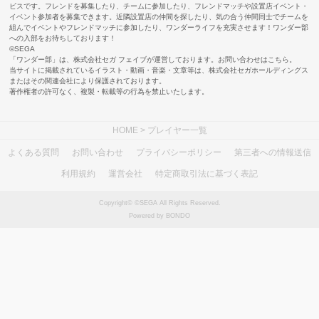
ビスです。フレンドを募集したり、チームに参加したり、フレンドマッチや設置店イベント・
イベント参加者を募集できます。近隣設置店の仲間を探したり、気の合う仲間同士でチームを
組んでイベントやフレンドマッチに参加したり、ワンダーライフを充実させます！ワンダー部
への入部をお待ちしております！
©SEGA
「ワンダー部」は、株式会社セガ フェイブが運営しております。お問い合わせは
こちら
。
当サイトに掲載されているイラスト・動画・音楽・文章等は、株式会社セガホールディングス
またはその関連会社により保護されております。
著作権者の許可なく、複製・転載等の行為を禁止いたします。
HOME
> プレイヤー一覧
よくある質問
お問い合わせ
プライバシーポリシー
第三者への情報送信
利用規約
運営会社
特定商取引法に基づく表記
Copyright© ©SEGA All Rights Reserved.
Powered by BONDO