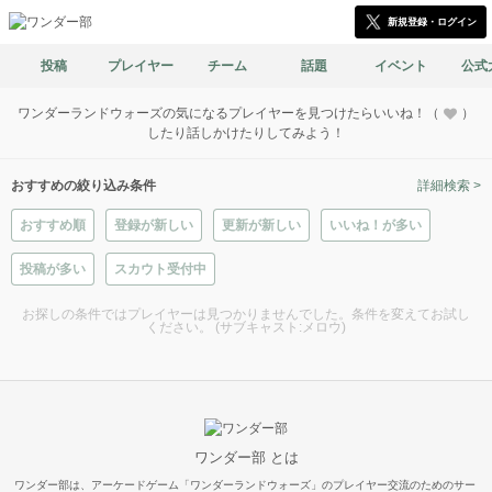
新規登録・ログイン
投稿
プレイヤー
チーム
話題
イベント
公式
ワンダーランドウォーズの気になるプレイヤーを見つけたらいいね！（
）
したり話しかけたりしてみよう！
おすすめの絞り込み条件
詳細検索 >
おすすめ順
登録が新しい
更新が新しい
いいね！が多い
投稿が多い
スカウト受付中
お探しの条件ではプレイヤーは見つかりませんでした。条件を変えてお試し
ください。 (サブキャスト:メロウ)
ワンダー部 とは
ワンダー部は、アーケードゲーム「ワンダーランドウォーズ」のプレイヤー交流のためのサー