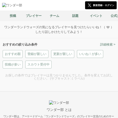
新規登録・ログイン
投稿
プレイヤー
チーム
話題
イベント
公式
ワンダーランドウォーズの気になるプレイヤーを見つけたらいいね！（
）
したり話しかけたりしてみよう！
おすすめの絞り込み条件
詳細検索 >
おすすめ順
登録が新しい
更新が新しい
いいね！が多い
投稿が多い
スカウト受付中
お探しの条件ではプレイヤーは見つかりませんでした。条件を変えてお試し
ください。 (サブキャスト:ミラベル)
ワンダー部 とは
ワンダー部は、アーケードゲーム「ワンダーランドウォーズ」のプレイヤー交流のためのサー