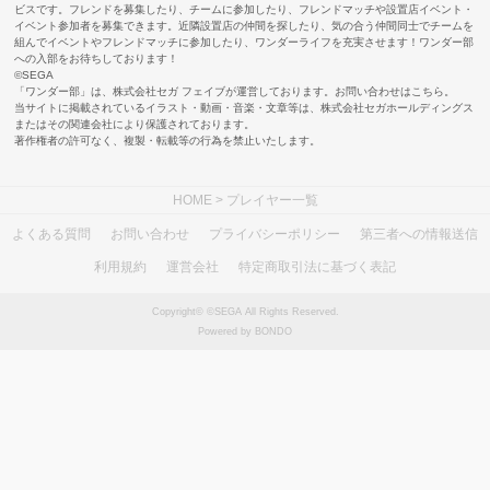
ビスです。フレンドを募集したり、チームに参加したり、フレンドマッチや設置店イベント・
イベント参加者を募集できます。近隣設置店の仲間を探したり、気の合う仲間同士でチームを
組んでイベントやフレンドマッチに参加したり、ワンダーライフを充実させます！ワンダー部
への入部をお待ちしております！
©SEGA
「ワンダー部」は、株式会社セガ フェイブが運営しております。お問い合わせは
こちら
。
当サイトに掲載されているイラスト・動画・音楽・文章等は、株式会社セガホールディングス
またはその関連会社により保護されております。
著作権者の許可なく、複製・転載等の行為を禁止いたします。
HOME
> プレイヤー一覧
よくある質問
お問い合わせ
プライバシーポリシー
第三者への情報送信
利用規約
運営会社
特定商取引法に基づく表記
Copyright© ©SEGA All Rights Reserved.
Powered by BONDO