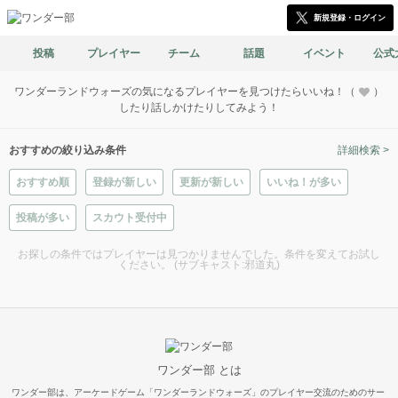
新規登録・ログイン
投稿
プレイヤー
チーム
話題
イベント
公式
ワンダーランドウォーズの気になるプレイヤーを見つけたらいいね！（
）
したり話しかけたりしてみよう！
おすすめの絞り込み条件
詳細検索 >
おすすめ順
登録が新しい
更新が新しい
いいね！が多い
投稿が多い
スカウト受付中
お探しの条件ではプレイヤーは見つかりませんでした。条件を変えてお試し
ください。 (サブキャスト:邪道丸)
ワンダー部 とは
ワンダー部は、アーケードゲーム「ワンダーランドウォーズ」のプレイヤー交流のためのサー