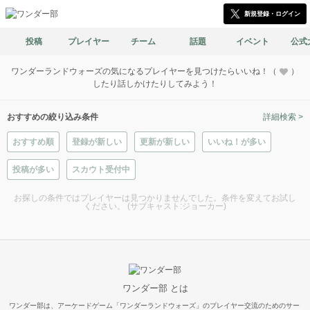
新規登録・ログイン
投稿
プレイヤー
チーム
話題
イベント
公式
ワンダーランドウォーズの気になるプレイヤーを見つけたらいいね！（
）
したり話しかけたりしてみよう！
おすすめの絞り込み条件
詳細検索 >
おすすめ順
登録が新しい
更新が新しい
いいね！が多い
投稿が多い
スカウト受付中
お探しの条件ではプレイヤーは見つかりませんでした。条件を変えてお試し
ください。 (サブキャスト:ジョーカー)
ワンダー部 とは
ワンダー部は、アーケードゲーム「ワンダーランドウォーズ」のプレイヤー交流のためのサー