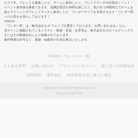
ビスです。フレンドを募集したり、チームに参加したり、フレンドマッチや設置店イベント・
イベント参加者を募集できます。近隣設置店の仲間を探したり、気の合う仲間同士でチームを
組んでイベントやフレンドマッチに参加したり、ワンダーライフを充実させます！ワンダー部
への入部をお待ちしております！
©SEGA
「ワンダー部」は、株式会社セガ フェイブが運営しております。お問い合わせは
こちら
。
当サイトに掲載されているイラスト・動画・音楽・文章等は、株式会社セガホールディングス
またはその関連会社により保護されております。
著作権者の許可なく、複製・転載等の行為を禁止いたします。
HOME
> プレイヤー一覧
よくある質問
お問い合わせ
プライバシーポリシー
第三者への情報送信
利用規約
運営会社
特定商取引法に基づく表記
Copyright© ©SEGA All Rights Reserved.
Powered by BONDO