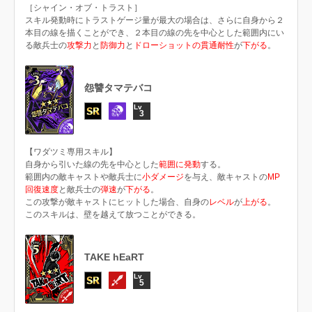
［シャイン・オブ・トラスト］
スキル発動時にトラストゲージ量が最大の場合は、さらに自身から２
本目の線を描くことができ、２本目の線の先を中心とした範囲内にい
る敵兵士の
攻撃力
と
防御力
と
ドローショットの貫通耐性
が
下がる
。
怨讐タマテバコ
3
【ワダツミ専用スキル】
自身から引いた線の先を中心とした
範囲に発動
する。
範囲内の敵キャストや敵兵士に
小ダメージ
を与え、敵キャストの
MP
回復速度
と敵兵士の
弾速
が
下がる
。
この攻撃が敵キャストにヒットした場合、自身の
レベル
が
上がる
。
このスキルは、壁を越えて放つことができる。
TAKE hEaRT
5