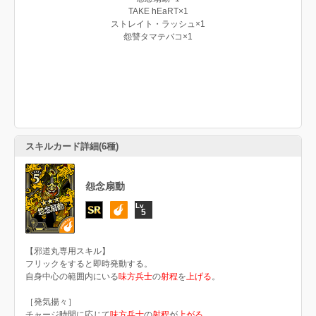
TAKE hEaRT×1
ストレイト・ラッシュ×1
怨讐タマテバコ×1
スキルカード詳細(6種)
怨念扇動
5
【邪道丸専用スキル】
フリックをすると即時発動する。
自身中心の範囲内にいる
味方兵士
の
射程
を
上げる
。
［発気揚々］
チャージ時間に応じて
味方兵士
の
射程
が
上がる
。