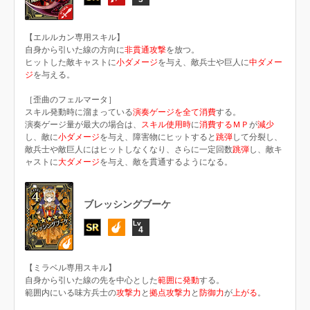
【エルルカン専用スキル】
自身から引いた線の方向に
非貫通攻撃
を放つ。
ヒットした敵キャストに
小ダメージ
を与え、敵兵士や巨人に
中ダメー
ジ
を与える。
［歪曲のフェルマータ］
スキル発動時に溜まっている
演奏ゲージを全て消費
する。
演奏ゲージ量が最大の場合は、
スキル使用時
に
消費するＭＰ
が
減少
し、敵に
小ダメージ
を与え、障害物にヒットすると
跳弾
して分裂し、
敵兵士や敵巨人にはヒットしなくなり、さらに一定回数
跳弾
し、敵キ
ャストに
大ダメージ
を与え、敵を貫通するようになる。
ブレッシングブーケ
4
【ミラベル専用スキル】
自身から引いた線の先を中心とした
範囲に発動
する。
範囲内にいる味方兵士の
攻撃力
と
拠点攻撃力
と
防御力
が
上がる
。