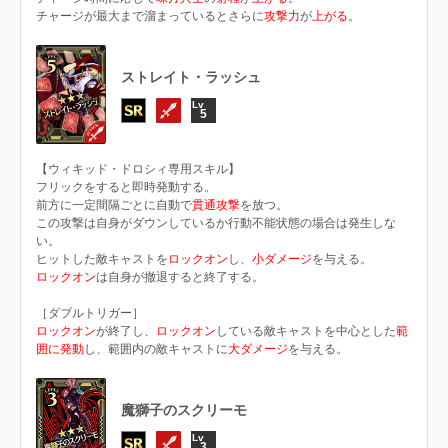
チャージが最大まで溜まっているとさらに
攻撃力
が
上がる
。
ストレイト・ラッシュ
5
【ウィキッド・ドロシィ専用スキル】
フリックをすると即時発動する。
前方に一定間隔ごとに自動で
貫通攻撃
を放つ。
この攻撃は自身がダウンしているか行動不能状態の場合は発生しな
い。
ヒットした敵キャストを
ロックオン
し、
小ダメージ
を与える。
ロックオン
は自身が撤退すると終了する。
［ダブルトリガー］
ロックオン
が終了し、
ロックオン
している敵キャストを中心とした
範
囲に発動
し、範囲内の敵キャストに
大ダメージ
を与える。
魔獅子のスクリーモ
3