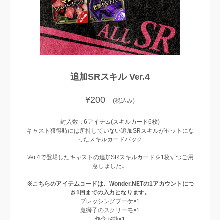
追加SRスキル Ver.4
¥200
(税込み)
封入数：6アイテム(スキルカード6枚)
キャスト獲得時には所持していない追加SRスキルがセットにな
ったスキルカードパック
Ver.4で登場したキャストの追加SRスキルカードを1枚ずつご用
意しました。
※こちらのアイテムコードは、Wonder.NETの1アカウントにつ
き1回までの入力となります。
ブレッシングブーケ×1
魔獅子のスクリーモ×1
怨念扇動×1