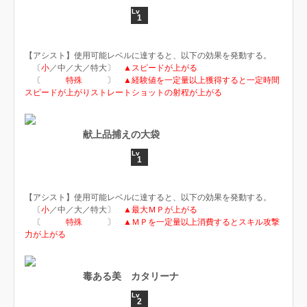
1
【アシスト】使用可能レベルに達すると、以下の効果を発動する。
〔
小
／中／大／特大〕
▲スピードが上がる
〔
特殊
〕
▲経験値を一定量以上獲得すると一定時間
スピードが上がりストレートショットの射程が上がる
献上品捕えの大袋
1
【アシスト】使用可能レベルに達すると、以下の効果を発動する。
〔
小
／中／大／特大〕
▲最大ＭＰが上がる
〔
特殊
〕
▲ＭＰを一定量以上消費するとスキル攻撃
力が上がる
毒ある美 カタリーナ
2