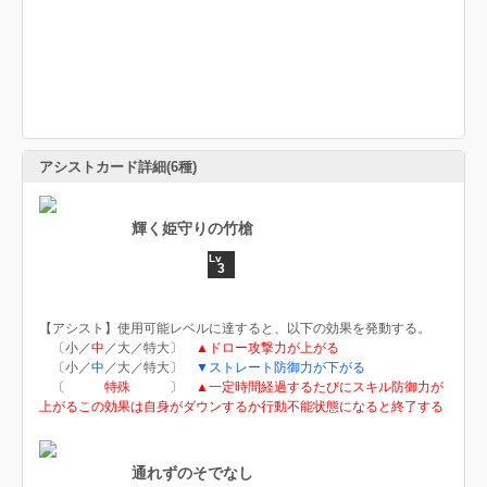
アシストカード詳細(6種)
輝く姫守りの竹槍
3
【アシスト】使用可能レベルに達すると、以下の効果を発動する。
〔小／
中
／大／特大〕
▲ドロー攻撃力が上がる
〔小／
中
／大／特大〕
▼ストレート防御力が下がる
〔
特殊
〕
▲一定時間経過するたびにスキル防御力が
上がるこの効果は自身がダウンするか行動不能状態になると終了する
通れずのそでなし