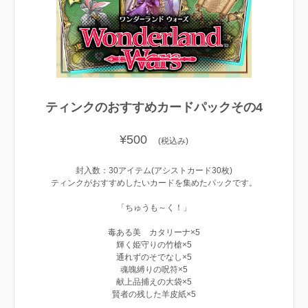
ティンクのおすすめカードパックその4
¥500
(税込み)
封入数：30アイテム(アシストカード30枚)
ティンクがおすすめしたいカードを集めたパックです。
「ちゅうも～く！」
毒ある美 カタリーナ×5
輝く姫守りの竹槍×5
通れずのそでなし×5
魂魄縛りの呪符×5
献上品捕えの大袋×5
賢者の残した羊皮紙×5