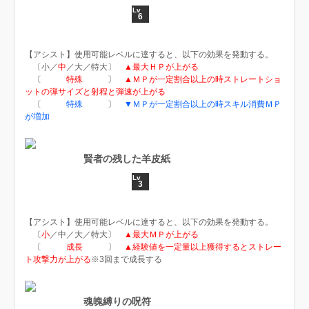
6
【アシスト】使用可能レベルに達すると、以下の効果を発動する。
〔小／
中
／大／特大〕
▲最大ＨＰが上がる
〔
特殊
〕
▲ＭＰが一定割合以上の時ストレートショ
ットの弾サイズと射程と弾速が上がる
〔
特殊
〕
▼ＭＰが一定割合以上の時スキル消費ＭＰ
が増加
賢者の残した羊皮紙
3
【アシスト】使用可能レベルに達すると、以下の効果を発動する。
〔
小
／中／大／特大〕
▲最大ＭＰが上がる
〔
成長
〕
▲経験値を一定量以上獲得するとストレー
ト攻撃力が上がる
※3回まで成長する
魂魄縛りの呪符