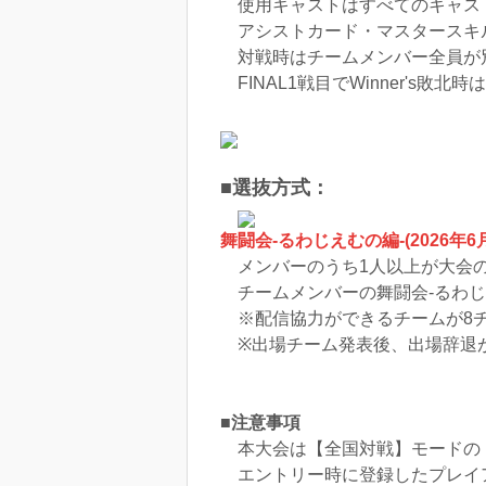
使用キャストはすべてのキャス
アシストカード・マスタースキ
対戦時はチームメンバー全員が
FINAL1戦目でWinner's敗北時
■選抜方式：
舞闘会-るわじえむの編-(2026年
メンバーのうち1人以上が大会
チームメンバーの舞闘会-るわじ
※配信協力ができるチームが8チ
※出場チーム発表後、出場辞退が
■注意事項
本大会は【全国対戦】モードの
エントリー時に登録したプレイ