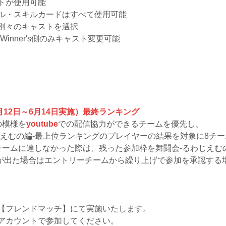
トが使用可能
ル・スキルカードはすべて使用可能
別々のキャストを選択
はWinner's側のみキャスト変更可能
6月12日～6月14日実施）最終ランキング
の模様を
youtube
での配信協力ができるチームを優先し、
えむの編-最上位ランキングのプレイヤーの結果を対象に8チー
ームに達しなかった際は、残った参加枠を舞闘会-るわじえむ
出た場合はエントリーチームから繰り上げで参加を承認する
【フレンドマッチ】にて実施いたします。
アカウントで参加してください。