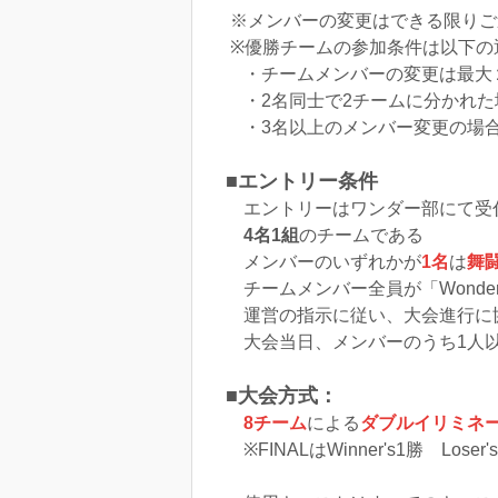
※メンバーの変更はできる限りご
※優勝チームの参加条件は以下の
・チームメンバーの変更は最大
・2名同士で2チームに分かれた
・3名以上のメンバー変更の場
■エントリー条件
エントリーはワンダー部にて受
4名1組
のチームである
メンバーのいずれかが
1名
は
舞
チームメンバー全員が「Wonde
運営の指示に従い、大会進行に
大会当日、メンバーのうち1人
■大会方式：
8チーム
による
ダブルイリミネ
※FINALはWinner's1勝 Los