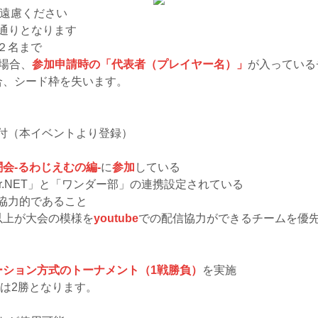
遠慮ください
通りとなります
２名まで
場合、
参加申請時の「代表者（プレイヤー名）」
が入っている
合、シード枠を失います。
付（本イベントより登録）
闘会-るわじえむの編-
に
参加
している
r.NET」と「ワンダー部」の連携設定されている
協力的であること
以上が大会の模様を
youtube
での配信協力ができるチームを優
ーション方式のトーナメント（1戦勝負）
を実施
er'sは2勝となります。