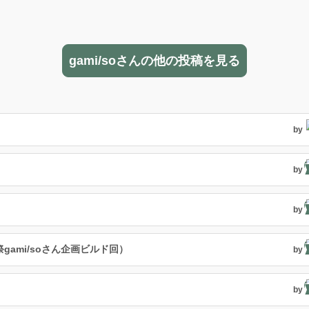
gami/soさんの他の投稿を見る
by
by
by
祭gami/soさん企画ビルド回）
by
by