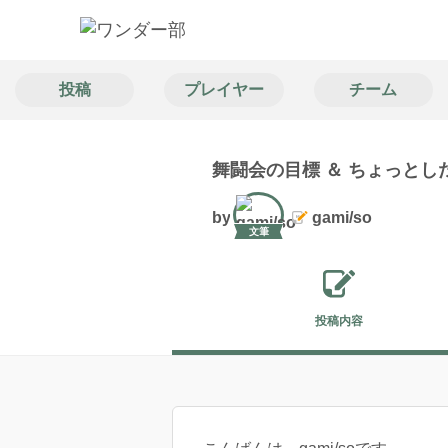
投稿
プレイヤー
チーム
舞闘会の目標 ＆ ちょっとし
by
gami/so
文筆
投稿内容