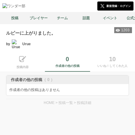
新規登録・ログイン
投稿
プレイヤー
チーム
話題
イベント
公式
1203
ルビーに上がりました。
by
Urue
0
10
作成者の他の投稿
いいね！してくれた人
投稿内容
作成者の他の投稿
（ 0 ）
作成者の他の投稿はありません
HOME
>
投稿一覧
>
投稿詳細