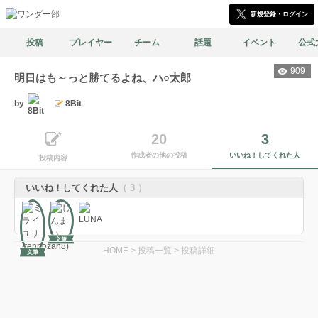
新規登録・ログイン
投稿
プレイヤー
チーム
話題
イベント
公式
909
明日はも～っと勝てるよね、ハ○太郎
by
8Bit
20
3
作成者の他の投稿
いいね！してくれた人
投稿内容
いいね！してくれた人
（ 3 ）
文筆
HOME
>
投稿一覧
>
投稿詳細
文筆