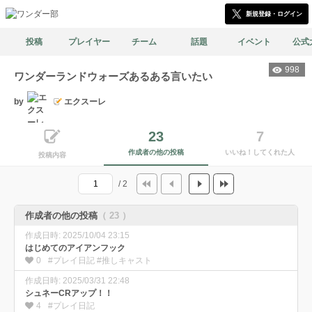
新規登録・ログイン
投稿
プレイヤー
チーム
話題
イベント
公式
998
ワンダーランドウォーズあるある言いたい
by
エクスーレ
23
7
作成者の他の投稿
いいね！してくれた人
投稿内容
/ 2
作成者の他の投稿
（ 23 ）
作成日時: 2025/10/04 23:15
はじめてのアイアンフック
0
#プレイ日記 #推しキャスト
作成日時: 2025/03/31 22:48
シュネーCRアップ！！
4
#プレイ日記