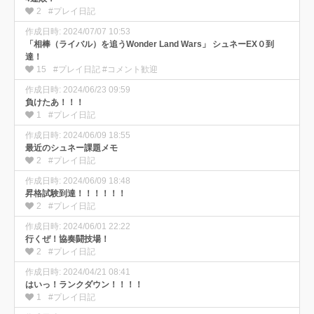
2
#プレイ日記
作成日時: 2024/07/07 10:53
「相棒（ライバル）を追うWonder Land Wars」 シュネーEX０到
達！
15
#プレイ日記 #コメント歓迎
作成日時: 2024/06/23 09:59
負けたあ！！！
1
#プレイ日記
作成日時: 2024/06/09 18:55
最近のシュネー課題メモ
2
#プレイ日記
作成日時: 2024/06/09 18:48
昇格試験到達！！！！！！
2
#プレイ日記
作成日時: 2024/06/01 22:22
行くぜ！協奏闘技場！
2
#プレイ日記
作成日時: 2024/04/21 08:41
はいっ！ランクダウン！！！！
1
#プレイ日記