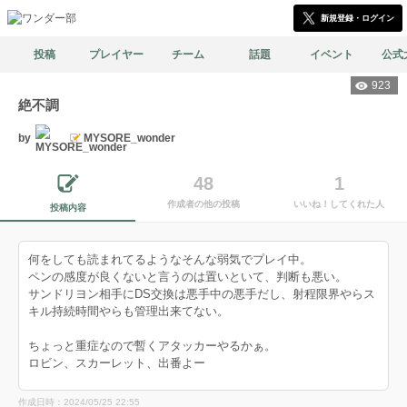
新規登録・ログイン
投稿
プレイヤー
チーム
話題
イベント
公式
923
絶不調
by
MYSORE_wonder
48
1
作成者の他の投稿
いいね！してくれた人
投稿内容
何をしても読まれてるようなそんな弱気でプレイ中。
ペンの感度が良くないと言うのは置いといて、判断も悪い。
サンドリヨン相手にDS交換は悪手中の悪手だし、射程限界やらス
キル持続時間やらも管理出来てない。
ちょっと重症なので暫くアタッカーやるかぁ。
ロビン、スカーレット、出番よー
作成日時：2024/05/25 22:55