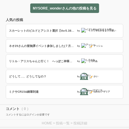
MYSORE_wonderさんの他の投稿を見る
人気の投稿
スカーレットのビルドとアシスト選択【Ver5.38-P】(アドバイザー:守谷)
by
イズミ＠わがままスカ使い
ネオ29さんの冒険譚イベント参加しました(７月号)&決戦第３幕配信
by
アッシュ
リトル・アリスちゃんと行く！ へっぽこ神筆使いのワンダープレイ日記〜生きてます編〜
by
しろのあ
どうして…、どうしてなの？
by
かい
文筆
ミクサCR15&銅筆到達
by
kalme./アザリア
文筆
コメント
（ 0 ）
コメントするにはログインが必要です
HOME
>
投稿一覧
> 投稿詳細