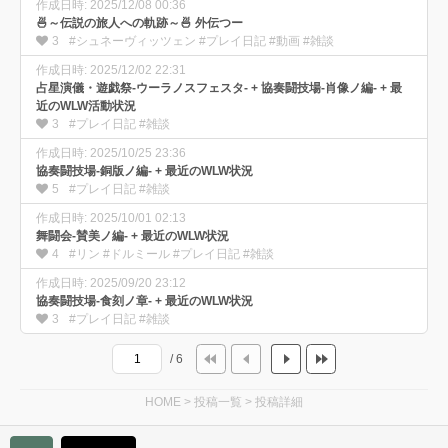
作成日時: 2025/12/08 00:36
🍜～伝説の旅人への軌跡～🍜 外伝つー
3
#シュネーヴィッツェン #プレイ日記 #動画 #雑談
作成日時: 2025/12/02 22:31
占星演儀・遊戯祭-ウーラノスフェスタ- + 協奏闘技場-肖像ノ編- + 最
近のWLW活動状況
3
#プレイ日記 #雑談
作成日時: 2025/10/25 23:36
協奏闘技場-銅版ノ編- + 最近のWLW状況
5
#プレイ日記 #雑談
作成日時: 2025/10/01 02:13
舞闘会-賛美ノ編- + 最近のWLW状況
4
#リン #ドルミール #プレイ日記 #雑談
作成日時: 2025/09/20 23:12
協奏闘技場-食刻ノ章- + 最近のWLW状況
3
#プレイ日記 #雑談
/ 6
HOME
>
投稿一覧
>
投稿詳細