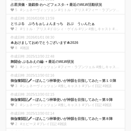
占星演儀・遊戯祭-わへどフェスタ- + 最近のWLW活動状況
5
#シュネーヴィッツェン #リトル・アリス #フィー・ラプンツェル #推しキャスト #プレイ日記 #動画 #雑談
作成日時: 2026/02/08 13:59
とりぷる ぷろもぉしょんまっち おぶ うぃんたぁ
2
#リトル・アリス #ドロシィ・ゲイル #リン #推しキャスト #プレイ日記 #動画
作成日時: 2026/01/01 08:30
🎍あけましておめでとうございます🎍2026
8
#雑談
作成日時: 2025/12/30 22:48
舞闘会-ぷるみえの編- + 最近のWLW状況
3
#シュネーヴィッツェン #フィー・ラプンツェル #推しキャスト #プレイ日記 #動画 #雑談
作成日時: 2025/12/30 02:16
御伽奮闘記🖋️～ぽんこつ神筆使いが神韻を目指してみた～第１０陣
3
#シュネーヴィッツェン #推しキャスト #プレイ日記 #雑談
作成日時: 2025/12/30 02:15
御伽奮闘記🖋️～ぽんこつ神筆使いが神韻を目指してみた～第９陣
2
#シュネーヴィッツェン #推しキャスト #プレイ日記 #雑談
作成日時: 2025/12/30 02:14
御伽奮闘記🖋️～ぽんこつ神筆使いが神韻を目指してみた～第８陣
2
#エピーヌ #プレイ日記 #雑談