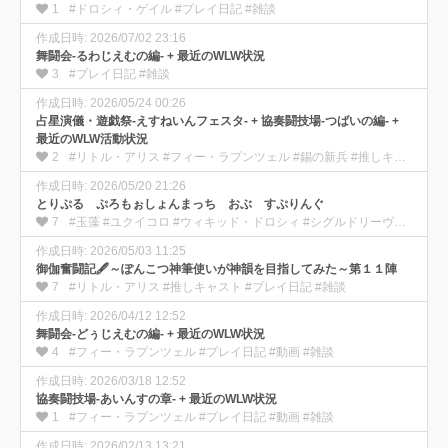
1
#ドロシィ・ゲイル #プレイ日記 #雑談
作成日時: 2026/07/02 23:16
舞闘会-るわじえむの編- + 最近のWLW状況
3
#プレイ日記 #雑談
作成日時: 2026/05/24 00:26
占星演儀・遊戯祭-えすねいんフェスタ- + 協奏闘技場-つばいの編- +
最近のWLW活動状況
2
#リトル・アリス #フィー・ラプンツェル #錫の新兵 #推しキャスト #プレイ日記 #動画 #雑談
作成日時: 2026/05/20 21:26
とりぷる ぷろもぉしょんまっち おぶ すぷりんぐ
7
#玉藻 #ユクイコロ #ウィキッド・ドロシィ #シグルドリーヴァ #プレイ日記 #動画 #雑談
作成日時: 2026/05/03 11:25
御伽奮闘記🖋️～ぽんこつ神筆使いが神韻を目指してみた～第１１陣
7
#リトル・アリス #推しキャスト #プレイ日記 #雑談
作成日時: 2026/04/12 12:52
舞闘会-どぅじえむの編- + 最近のWLW状況
4
#フィー・ラプンツェル #プレイ日記 #動画 #雑談
作成日時: 2026/03/18 12:52
協奏闘技場-あいんすの章- + 最近のWLW状況
1
#フィー・ラプンツェル #プレイ日記 #動画 #雑談
作成日時: 2026/02/13 13:21