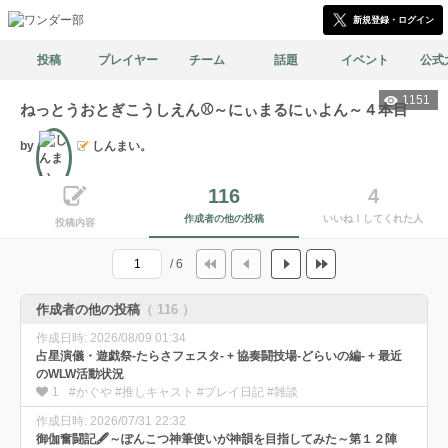
新規登録・ログイン
投稿
プレイヤー
チーム
話題
イベント
公式
1151
ねっとうおとぎこうしえん⚾️～にぃまるにぃよん～４本目
by
しんまい。
文筆
116
4
作成者の他の投稿
いいね！してくれた人
投稿内容
/ 6
作成者の他の投稿
（ 116 ）
作成日時: 2026/08/09 01:34
占星演儀・遊戯祭-たらさフェスタ- + 協奏闘技場-どらいの編- + 最近
のWLW活動状況
1
#かぐや #推しキャスト #プレイ日記 #雑談
作成日時: 2026/07/31 22:32
御伽奮闘記🖋️～ぽんこつ神筆使いが神韻を目指してみた～第１２陣