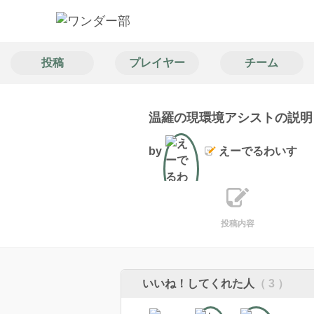
投稿
プレイヤー
チーム
温羅の現環境アシストの説明
by
えーでるわいす
文筆
投稿内容
いいね！してくれた人
（ 3 ）