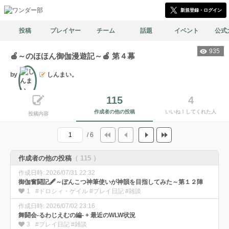
新規登録・ログイン
投稿
プレイヤー
チーム
話題
イベント
公式
935
🍎～のほほん御伽漫遊記～🍎 第４幕
by
しんまい。
文筆
115
4
作成者の他の投稿
いいね！してくれた人
投稿内容
/ 6
作成者の他の投稿
（ 115 ）
作成日時: 2026/07/31 22:32
御伽奮闘記🖋️～ぽんこつ神筆使いが神韻を目指してみた～第１２陣
1
#ドロシィ・ゲイル #プレイ日記 #雑談
作成日時: 2026/07/02 23:16
舞闘会-るわじえむの編- + 最近のWLW状況
3
#プレイ日記 #雑談