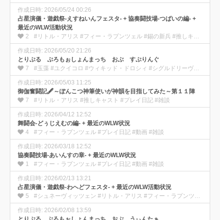
作成日時: 2026/05/24 00:26
占星演儀・遊戯祭-えすねいんフェスタ- + 協奏闘技場-つばいの編- +
最近のWLW活動状況
2
#リトル・アリス #フィー・ラプンツェル #錫の新兵 #推しキャスト #プレイ日記 #動画 #雑談
作成日時: 2026/05/20 21:26
とりぷる ぷろもぉしょんまっち おぶ すぷりんぐ
7
#玉藻 #ユクイコロ #ウィキッド・ドロシィ #シグルドリーヴァ #プレイ日記 #動画 #雑談
作成日時: 2026/05/03 11:25
御伽奮闘記🖋️～ぽんこつ神筆使いが神韻を目指してみた～第１１陣
7
#リトル・アリス #推しキャスト #プレイ日記 #雑談
作成日時: 2026/04/12 12:52
舞闘会-どぅじえむの編- + 最近のWLW状況
4
#フィー・ラプンツェル #プレイ日記 #動画 #雑談
作成日時: 2026/03/18 12:52
協奏闘技場-あいんすの章- + 最近のWLW状況
1
#フィー・ラプンツェル #プレイ日記 #動画 #雑談
作成日時: 2026/02/13 13:21
占星演儀・遊戯祭-わへどフェスタ- + 最近のWLW活動状況
5
#シュネーヴィッツェン #リトル・アリス #フィー・ラプンツェル #推しキャスト #プレイ日記 #動画 #雑談
作成日時: 2026/02/08 13:59
とりぷる ぷろもぉしょんまっち おぶ うぃんたぁ