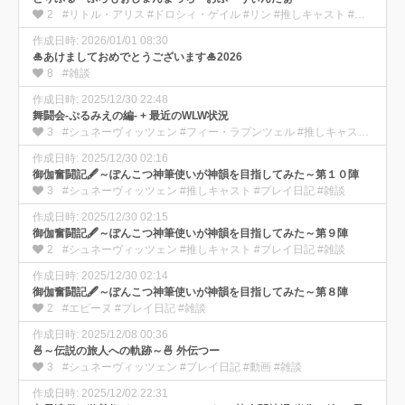
2
#リトル・アリス #ドロシィ・ゲイル #リン #推しキャスト #プレイ日記 #動画
作成日時: 2026/01/01 08:30
🎍あけましておめでとうございます🎍2026
8
#雑談
作成日時: 2025/12/30 22:48
舞闘会-ぷるみえの編- + 最近のWLW状況
3
#シュネーヴィッツェン #フィー・ラプンツェル #推しキャスト #プレイ日記 #動画 #雑談
作成日時: 2025/12/30 02:16
御伽奮闘記🖋️～ぽんこつ神筆使いが神韻を目指してみた～第１０陣
3
#シュネーヴィッツェン #推しキャスト #プレイ日記 #雑談
作成日時: 2025/12/30 02:15
御伽奮闘記🖋️～ぽんこつ神筆使いが神韻を目指してみた～第９陣
2
#シュネーヴィッツェン #推しキャスト #プレイ日記 #雑談
作成日時: 2025/12/30 02:14
御伽奮闘記🖋️～ぽんこつ神筆使いが神韻を目指してみた～第８陣
2
#エピーヌ #プレイ日記 #雑談
作成日時: 2025/12/08 00:36
🍜～伝説の旅人への軌跡～🍜 外伝つー
3
#シュネーヴィッツェン #プレイ日記 #動画 #雑談
作成日時: 2025/12/02 22:31