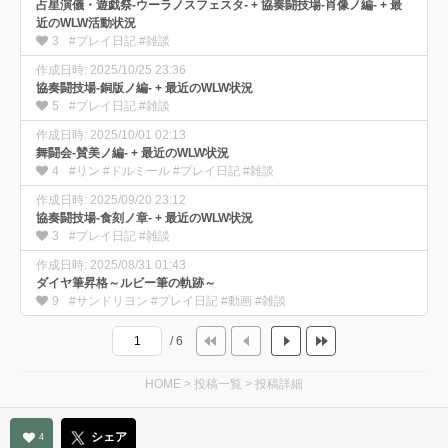
占星演儀・遊戯祭-ウーラノスフェスタ- + 協奏闘技場-肖像ノ編- + 最
近のWLW活動状況
3
#プレイ日記 #雑談
作成日時: 2025/10/25 23:36
協奏闘技場-銅版ノ編- + 最近のWLW状況
5
#プレイ日記 #雑談
作成日時: 2025/10/01 02:13
舞闘会-賛美ノ編- + 最近のWLW状況
4
#リン #ドルミール #プレイ日記 #雑談
作成日時: 2025/09/20 23:12
協奏闘技場-食刻ノ章- + 最近のWLW状況
3
#プレイ日記 #雑談
作成日時: 2025/08/31 01:43
ダイヤ筆昇格～ルビー筆の軌跡～
9
#サンドリヨン #プレイ日記 #動画 #雑談
/ 6
HOME
>
投稿一覧
>
投稿詳細
シェア
4