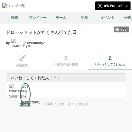
新規登録・ログイン
投稿
プレイヤー
チーム
話題
イベント
公式
755
ドローショットがたくさん打てた日
by
owatadayo
9
2
作成者の他の投稿
いいね！してくれた人
投稿内容
いいね！してくれた人
（ 2 ）
HOME
>
投稿一覧
>
投稿詳細
文筆