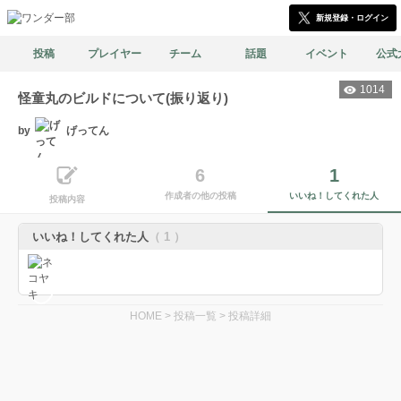
新規登録・ログイン
投稿
プレイヤー
チーム
話題
イベント
公式
1014
怪童丸のビルドについて(振り返り)
by
げってん
6
1
作成者の他の投稿
いいね！してくれた人
投稿内容
いいね！してくれた人
（ 1 ）
HOME
>
投稿一覧
>
投稿詳細