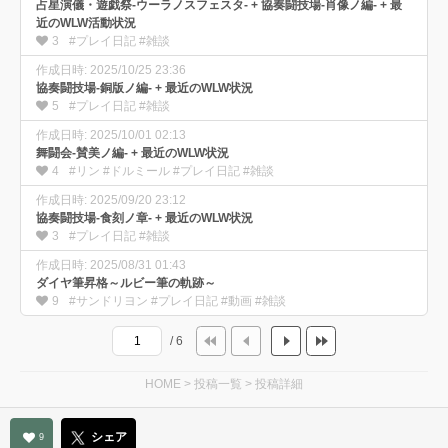
占星演儀・遊戯祭-ウーラノスフェスタ- + 協奏闘技場-肖像ノ編- + 最
近のWLW活動状況
3
#プレイ日記 #雑談
作成日時: 2025/10/25 23:36
協奏闘技場-銅版ノ編- + 最近のWLW状況
5
#プレイ日記 #雑談
作成日時: 2025/10/01 02:13
舞闘会-賛美ノ編- + 最近のWLW状況
4
#リン #ドルミール #プレイ日記 #雑談
作成日時: 2025/09/20 23:12
協奏闘技場-食刻ノ章- + 最近のWLW状況
3
#プレイ日記 #雑談
作成日時: 2025/08/31 01:43
ダイヤ筆昇格～ルビー筆の軌跡～
9
#サンドリヨン #プレイ日記 #動画 #雑談
/ 6
HOME
>
投稿一覧
>
投稿詳細
シェア
9