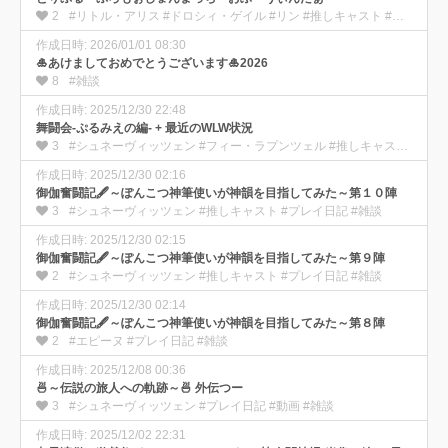
2
#リトル・アリス #ドロシィ・ゲイル #リン #推しキャスト #プレイ日記 #動画
作成日時: 2026/01/01 08:30
🎍あけましておめでとうございます🎍2026
8
#雑談
作成日時: 2025/12/30 22:48
舞闘会-ぷるみえの編- + 最近のWLW状況
3
#シュネーヴィッツェン #フィー・ラプンツェル #推しキャスト #プレイ日記 #動画 #雑談
作成日時: 2025/12/30 02:16
御伽奮闘記🖋️～ぽんこつ神筆使いが神韻を目指してみた～第１０陣
3
#シュネーヴィッツェン #推しキャスト #プレイ日記 #雑談
作成日時: 2025/12/30 02:15
御伽奮闘記🖋️～ぽんこつ神筆使いが神韻を目指してみた～第９陣
2
#シュネーヴィッツェン #推しキャスト #プレイ日記 #雑談
作成日時: 2025/12/30 02:14
御伽奮闘記🖋️～ぽんこつ神筆使いが神韻を目指してみた～第８陣
2
#エピーヌ #プレイ日記 #雑談
作成日時: 2025/12/08 00:36
🍜～伝説の旅人への軌跡～🍜 外伝つー
3
#シュネーヴィッツェン #プレイ日記 #動画 #雑談
作成日時: 2025/12/02 22:31