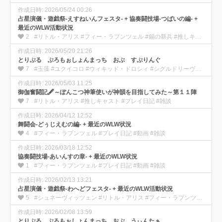
作成日時: 2026/05/24 00:26
占星演儀・遊戯祭-えすねいんフェスタ- + 協奏闘技場-つばいの編- +
最近のWLW活動状況
2
#リトル・アリス #フィー・ラプンツェル #錫の新兵 #推しキャスト #プレイ日記 #動画 #雑談
作成日時: 2026/05/20 21:26
とりぷる ぷろもぉしょんまっち おぶ すぷりんぐ
7
#玉藻 #ユクイコロ #ウィキッド・ドロシィ #シグルドリーヴァ #プレイ日記 #動画 #雑談
作成日時: 2026/05/03 11:25
御伽奮闘記🖋️～ぽんこつ神筆使いが神韻を目指してみた～第１１陣
7
#リトル・アリス #推しキャスト #プレイ日記 #雑談
作成日時: 2026/04/12 12:52
舞闘会-どぅじえむの編- + 最近のWLW状況
4
#フィー・ラプンツェル #プレイ日記 #動画 #雑談
作成日時: 2026/03/18 12:52
協奏闘技場-あいんすの章- + 最近のWLW状況
1
#フィー・ラプンツェル #プレイ日記 #動画 #雑談
作成日時: 2026/02/13 13:21
占星演儀・遊戯祭-わへどフェスタ- + 最近のWLW活動状況
5
#シュネーヴィッツェン #リトル・アリス #フィー・ラプンツェル #推しキャスト #プレイ日記 #動画 #雑談
作成日時: 2026/02/08 13:59
とりぷる ぷろもぉしょんまっち おぶ うぃんたぁ