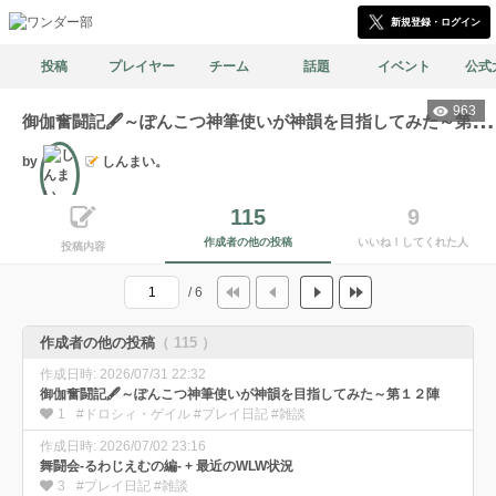
新規登録・ログイン
投稿
プレイヤー
チーム
話題
イベント
公式
963
御
伽奮闘記🖋️～ぽんこつ神筆使いが神韻を目指してみた～第６陣
by
しんまい。
文筆
115
9
作成者の他の投稿
いいね！してくれた人
投稿内容
/ 6
作成者の他の投稿
（ 115 ）
作成日時: 2026/07/31 22:32
御伽奮闘記🖋️～ぽんこつ神筆使いが神韻を目指してみた～第１２陣
1
#ドロシィ・ゲイル #プレイ日記 #雑談
作成日時: 2026/07/02 23:16
舞闘会-るわじえむの編- + 最近のWLW状況
3
#プレイ日記 #雑談