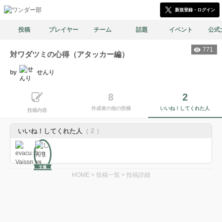
新規登録・ログイン
投稿
プレイヤー
チーム
話題
イベント
公式
771
対ワダツミの心得（アタッカー編）
by
せんり
8
2
作成者の他の投稿
いいね！してくれた人
投稿内容
いいね！してくれた人
（ 2 ）
文筆
HOME
>
投稿一覧
>
投稿詳細