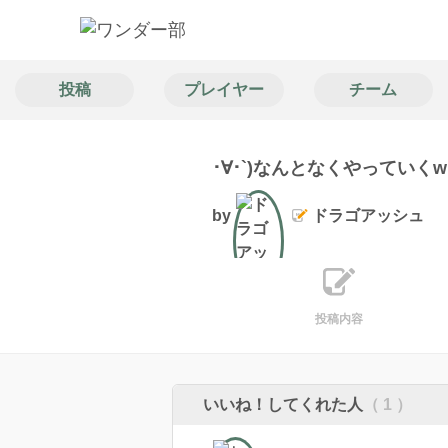
投稿
プレイヤー
チーム
･∀･`)なんとなくやっていくwl
by
ドラゴアッシュ
文筆
投稿内容
いいね！してくれた人
（ 1 ）