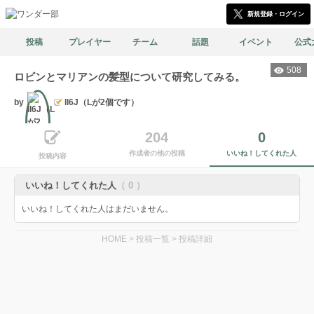
新規登録・ログイン
投稿
プレイヤー
チーム
話題
イベント
公式
508
ロビンとマリアンの髪型について研究してみる。
by
ll6J（Lが2個です）
204
0
作成者の他の投稿
いいね！してくれた人
文筆
投稿内容
いいね！してくれた人
（ 0 ）
いいね！してくれた人はまだいません。
HOME
>
投稿一覧
>
投稿詳細