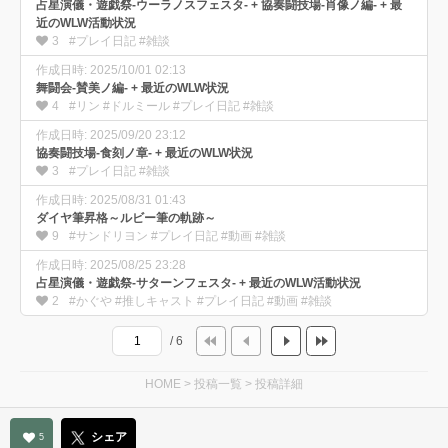
占星演儀・遊戯祭-ウーラノスフェスタ- + 協奏闘技場-肖像ノ編- + 最
近のWLW活動状況
3
#プレイ日記 #雑談
作成日時: 2025/10/01 02:13
舞闘会-賛美ノ編- + 最近のWLW状況
4
#リン #ドルミール #プレイ日記 #雑談
作成日時: 2025/09/20 23:12
協奏闘技場-食刻ノ章- + 最近のWLW状況
3
#プレイ日記 #雑談
作成日時: 2025/08/31 01:43
ダイヤ筆昇格～ルビー筆の軌跡～
9
#サンドリヨン #プレイ日記 #動画 #雑談
作成日時: 2025/08/25 23:28
占星演儀・遊戯祭-サターンフェスタ- + 最近のWLW活動状況
2
#かぐや #推しキャスト #プレイ日記 #動画 #雑談
/ 6
HOME
>
投稿一覧
>
投稿詳細
シェア
5