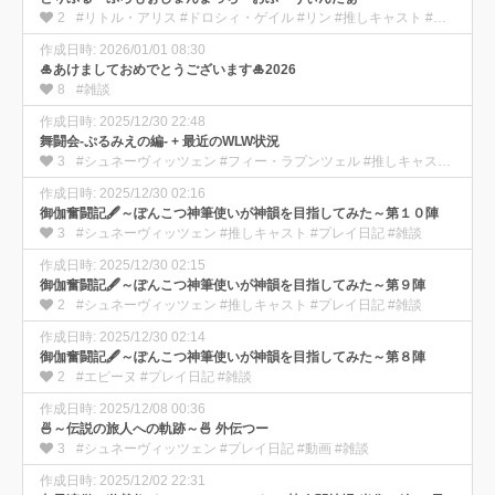
2
#リトル・アリス #ドロシィ・ゲイル #リン #推しキャスト #プレイ日記 #動画
作成日時: 2026/01/01 08:30
🎍あけましておめでとうございます🎍2026
8
#雑談
作成日時: 2025/12/30 22:48
舞闘会-ぷるみえの編- + 最近のWLW状況
3
#シュネーヴィッツェン #フィー・ラプンツェル #推しキャスト #プレイ日記 #動画 #雑談
作成日時: 2025/12/30 02:16
御伽奮闘記🖋️～ぽんこつ神筆使いが神韻を目指してみた～第１０陣
3
#シュネーヴィッツェン #推しキャスト #プレイ日記 #雑談
作成日時: 2025/12/30 02:15
御伽奮闘記🖋️～ぽんこつ神筆使いが神韻を目指してみた～第９陣
2
#シュネーヴィッツェン #推しキャスト #プレイ日記 #雑談
作成日時: 2025/12/30 02:14
御伽奮闘記🖋️～ぽんこつ神筆使いが神韻を目指してみた～第８陣
2
#エピーヌ #プレイ日記 #雑談
作成日時: 2025/12/08 00:36
🍜～伝説の旅人への軌跡～🍜 外伝つー
3
#シュネーヴィッツェン #プレイ日記 #動画 #雑談
作成日時: 2025/12/02 22:31