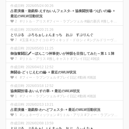
作成日時: 2026/05/24 00:26
占星演儀・遊戯祭-えすねいんフェスタ- + 協奏闘技場-つばいの編- +
最近のWLW活動状況
2
#リトル・アリス #フィー・ラプンツェル #錫の新兵 #推しキャスト #プレイ日記 #動画 #雑談
作成日時: 2026/05/20 21:26
とりぷる ぷろもぉしょんまっち おぶ すぷりんぐ
7
#玉藻 #ユクイコロ #ウィキッド・ドロシィ #シグルドリーヴァ #プレイ日記 #動画 #雑談
作成日時: 2026/05/03 11:25
御伽奮闘記🖋️～ぽんこつ神筆使いが神韻を目指してみた～第１１陣
7
#リトル・アリス #推しキャスト #プレイ日記 #雑談
作成日時: 2026/04/12 12:52
舞闘会-どぅじえむの編- + 最近のWLW状況
4
#フィー・ラプンツェル #プレイ日記 #動画 #雑談
作成日時: 2026/03/18 12:52
協奏闘技場-あいんすの章- + 最近のWLW状況
1
#フィー・ラプンツェル #プレイ日記 #動画 #雑談
作成日時: 2026/02/13 13:21
占星演儀・遊戯祭-わへどフェスタ- + 最近のWLW活動状況
5
#シュネーヴィッツェン #リトル・アリス #フィー・ラプンツェル #推しキャスト #プレイ日記 #動画 #雑談
作成日時: 2026/02/08 13:59
とりぷる ぷろもぉしょんまっち おぶ うぃんたぁ