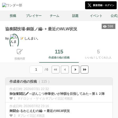
新規登録・ログイン
投稿
プレイヤー
チーム
話題
イベント
公式
598
協奏闘技場-銅版ノ編- + 最近のWLW状況
by
しんまい。
文筆
115
5
作成者の他の投稿
いいね！してくれた人
投稿内容
/ 6
作成者の他の投稿
（ 115 ）
作成日時: 2026/07/31 22:32
御伽奮闘記🖋️～ぽんこつ神筆使いが神韻を目指してみた～第１２陣
1
#ドロシィ・ゲイル #プレイ日記 #雑談
作成日時: 2026/07/02 23:16
舞闘会-るわじえむの編- + 最近のWLW状況
3
#プレイ日記 #雑談