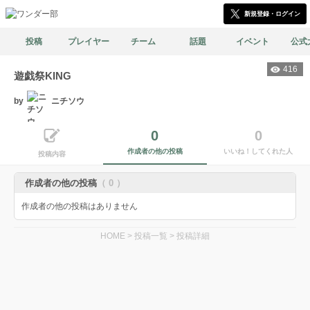
新規登録・ログイン
投稿
プレイヤー
チーム
話題
イベント
公式
416
遊戯祭KING
by
ニチソウ
0
0
作成者の他の投稿
いいね！してくれた人
投稿内容
作成者の他の投稿
（ 0 ）
作成者の他の投稿はありません
HOME
>
投稿一覧
>
投稿詳細