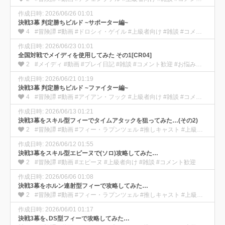
作成日時: 2026/06/26 01:01
決戦3幕 判定勝ちビルド ~サポーター編~
4
#冒険譚 #動画 #ドロシィ・ゲイル #上級者向け #雑談 #コメント歓迎
作成日時: 2026/06/23 01:01
全国対戦でメイディを使用してみた その1[CR04]
2
#メイディ #動画 #プレイ日記 #雑談 #コメント歓迎 #お悩み相談室
作成日時: 2026/06/21 01:19
決戦3幕 判定勝ちビルド ~ファイター編~
4
#冒険譚 #動画 #アイアン・フック #上級者向け #雑談 #コメント歓迎
作成日時: 2026/06/13 01:21
決戦3幕をスキル型フィーでタイムアタックを狙ってみた…(その2)
2
#冒険譚 #動画 #フィー・ラプンツェル #推しキャスト #上級者向け #プレイ日記 #雑談 #コメント歓迎
作成日時: 2026/06/12 01:55
決戦3幕をスキル型エピーヌで(ソロ)攻略してみた…
2
#冒険譚 #動画 #エピーヌ #上級者向け #雑談 #コメント歓迎
作成日時: 2026/06/06 01:08
決戦3幕をホルン連射型フィーで攻略してみた…
2
#冒険譚 #動画 #フィー・ラプンツェル #推しキャスト #上級者向け #雑談 #コメント歓迎
作成日時: 2026/06/01 01:17
決戦3幕を､DS型フィーで攻略してみた…