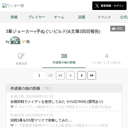
新規登録・ログイン
投稿
プレイヤー
チーム
話題
イベント
公式
692
3幕ジョーカー×手ぬぐいビルド(&文筆2回目報告)
by
暁
文筆
38
4
作成者の他の投稿
いいね！してくれた人
投稿内容
/ 2
作成者の他の投稿
（ 38 ）
作成日時: 2026/08/09 01:34
全国対戦でメイディを使用してみた その2[CR09] (質問あり)
4
#メイディ #動画 #プレイ日記 #雑談 #コメント歓迎 #お悩み相談室
作成日時: 2026/08/08 01:53
決戦3幕をDS型マリクで攻略してみた…
2
#冒険譚 #動画 #マリク #上級者向け #雑談 #コメント歓迎