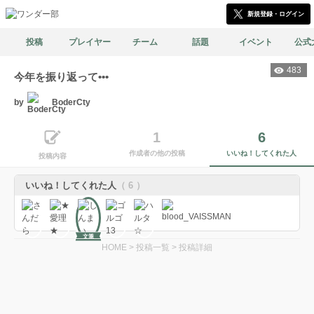
新規登録・ログイン
投稿
プレイヤー
チーム
話題
イベント
公式
483
今年を振り返って•••
by
BoderCty
1
6
作成者の他の投稿
いいね！してくれた人
投稿内容
いいね！してくれた人
（ 6 ）
文筆
HOME
>
投稿一覧
>
投稿詳細