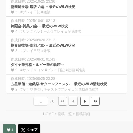
作成日時: 2025/10/25 23:36
協奏闘技場-銅版ノ編- + 最近のWLW状況
5
#プレイ日記 #雑談
作成日時: 2025/10/01 02:13
舞闘会-賛美ノ編- + 最近のWLW状況
4
#リン #ドルミール #プレイ日記 #雑談
作成日時: 2025/09/20 23:12
協奏闘技場-食刻ノ章- + 最近のWLW状況
3
#プレイ日記 #雑談
作成日時: 2025/08/31 01:43
ダイヤ筆昇格～ルビー筆の軌跡～
9
#サンドリヨン #プレイ日記 #動画 #雑談
作成日時: 2025/08/25 23:28
占星演儀・遊戯祭-サターンフェスタ- + 最近のWLW活動状況
2
#かぐや #推しキャスト #プレイ日記 #動画 #雑談
/ 6
HOME
>
投稿一覧
>
投稿詳細
シェア
2