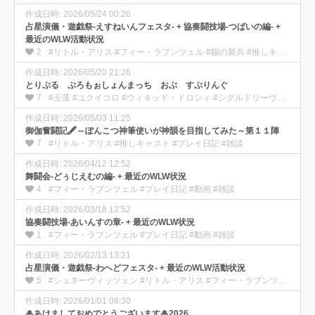
作成日時: 2026/05/24 00:26
占星演儀・遊戯祭-えすねいんフェスタ- + 協奏闘技場-つばいの編- +
最近のWLW活動状況
2
#リトル・アリス #フィー・ラプンツェル #錫の新兵 #推しキャスト #プレイ日記 #動画 #雑談
作成日時: 2026/05/20 21:26
とりぷる ぷろもぉしょんまっち おぶ すぷりんぐ
7
#玉藻 #ユクイコロ #ウィキッド・ドロシィ #シグルドリーヴァ #プレイ日記 #動画 #雑談
作成日時: 2026/05/03 11:25
御伽奮闘記🖋️～ぽんこつ神筆使いが神韻を目指してみた～第１１陣
7
#リトル・アリス #推しキャスト #プレイ日記 #雑談
作成日時: 2026/04/12 12:52
舞闘会-どぅじえむの編- + 最近のWLW状況
4
#フィー・ラプンツェル #プレイ日記 #動画 #雑談
作成日時: 2026/03/18 12:52
協奏闘技場-あいんすの章- + 最近のWLW状況
1
#フィー・ラプンツェル #プレイ日記 #動画 #雑談
作成日時: 2026/02/13 13:21
占星演儀・遊戯祭-わへどフェスタ- + 最近のWLW活動状況
5
#シュネーヴィッツェン #リトル・アリス #フィー・ラプンツェル #推しキャスト #プレイ日記 #動画 #雑談
作成日時: 2026/01/01 08:30
🎍あけましておめでとうございます🎍2026