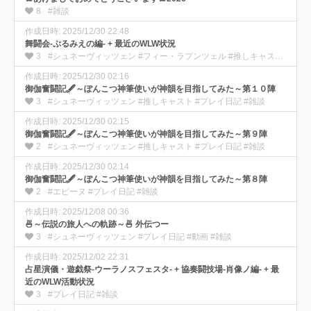
8
#雑談
作成日時: 2025/12/30 22:48
舞闘会-ぷるみえの編- + 最近のWLW状況
3
#シュネーヴィッツェン #フィー・ラプンツェル #推しキャスト #プレイ日記 #動画 #雑談
作成日時: 2025/12/30 02:16
御伽奮闘記🖋️～ぽんこつ神筆使いが神韻を目指してみた～第１０陣
3
#シュネーヴィッツェン #推しキャスト #プレイ日記 #雑談
作成日時: 2025/12/30 02:15
御伽奮闘記🖋️～ぽんこつ神筆使いが神韻を目指してみた～第９陣
2
#シュネーヴィッツェン #推しキャスト #プレイ日記 #雑談
作成日時: 2025/12/30 02:14
御伽奮闘記🖋️～ぽんこつ神筆使いが神韻を目指してみた～第８陣
2
#エピーヌ #プレイ日記 #雑談
作成日時: 2025/12/08 00:36
🍜～伝説の旅人への軌跡～🍜 外伝つー
3
#シュネーヴィッツェン #プレイ日記 #動画 #雑談
作成日時: 2025/12/02 22:31
占星演儀・遊戯祭-ウーラノスフェスタ- + 協奏闘技場-肖像ノ編- + 最
近のWLW活動状況
3
#プレイ日記 #雑談