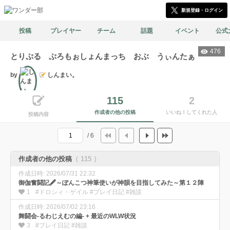
新規登録・ログイン
投稿
プレイヤー
チーム
話題
イベント
公式
476
とりぷる ぷろもぉしょんまっち おぶ うぃんたぁ
by
しんまい。
文筆
115
2
作成者の他の投稿
いいね！してくれた人
投稿内容
/ 6
作成者の他の投稿
（ 115 ）
作成日時: 2026/07/31 22:32
御伽奮闘記🖋️～ぽんこつ神筆使いが神韻を目指してみた～第１２陣
1
#ドロシィ・ゲイル #プレイ日記 #雑談
作成日時: 2026/07/02 23:16
舞闘会-るわじえむの編- + 最近のWLW状況
3
#プレイ日記 #雑談