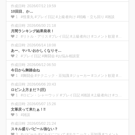
作成日時: 2026/07/12 19:59
10回目、か…
1
#怪童丸 #プレイ日記 #上級者向け #戦略・立ち回り #雑談
作成日時: 2026/06/30 21:18
月間ランキング結果発表！
2
#リトル・アリス #プレイ日記 #上級者向け #コメント歓迎 #雑談
作成日時: 2026/06/14 18:08
あー、ヤバいおかしくなりそ…
2
#プレイ日記 #舞闘会 #お悩み相談室
作成日時: 2026/06/12 06:50
今日から舞踏会ね
1
#舞闘会 #テクニック・豆知識 #ジョーカー #コメント歓迎 #雑談
作成日時: 2026/06/06 20:43
ロビン上方まだ？(圧)
1
#ロビン・シャーウッド #プレイ日記 #雑談 #上級者向け #コメント歓迎
作成日時: 2026/05/07 15:26
文筆戻って来たぁ！‼
5
#雑談
作成日時: 2026/05/02 21:24
スキル盛りパピール強ない？
3
#パピール #ビルドについて #テクニック・豆知識 #コメント歓迎 #プレイ日記