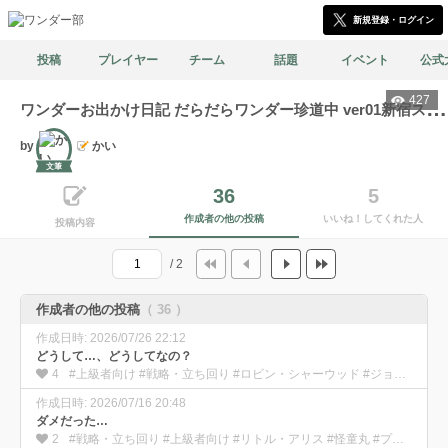
新規登録・ログイン
投稿
プレイヤー
チーム
話題
イベント
公式
427
ワ
ンダーお出かけ日記 だらだらワンダー珍道中 ver01新宿スポーツランド本館(冒険譚イベント)
by
かい
文筆
36
5
作成者の他の投稿
いいね！してくれた人
投稿内容
/ 2
作成者の他の投稿
（ 36 ）
作成日時: 2026/07/26 22:12
どうして…、どうしてなの？
4
#上級者向け #戦略・立ち回り #ロビン・シャーウッド #ジョーカー #プレイ日記
作成日時: 2026/07/16 20:48
ダメだった…
2
#戦略・立ち回り #上級者向け #リトル・アリス #怪童丸 #プレイ日記