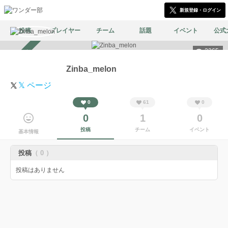
新規登録・ログイン
投稿
プレイヤー
チーム
話題
イベント
公式
2365
スカウト受付中
Zinba_melon
𝕏 ページ
0
61
0
0
1
0
投稿
チーム
イベント
基本情報
投稿
（ 0 ）
投稿はありません