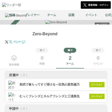
新規登録・ログイン
投稿
プレイヤー
チーム
話題
イベント
公式
5355
スカウト受付中
Zero-Beyond
𝕏 ページ
0
0
0
0
2
0
投稿
チーム
イベント
基本情報
所属中
（ 2 ）
前武で食らってすぐ溶ける～狂気の意気備乃
エンジョイ
むっくフレンズとキルアフレンズと三浦真也
エンジョイ
申請中
（ 0 ）