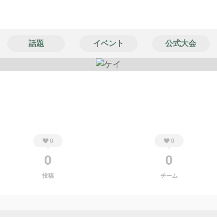
話題
イベント
公式大会
0
0
0
0
投稿
チーム