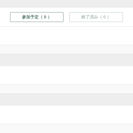
参加予定（ 0 ）
終了済み（ 0 ）