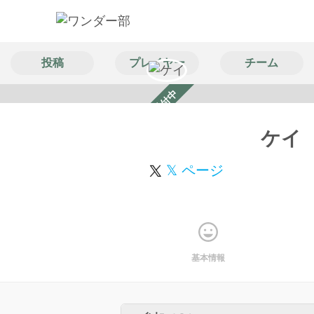
投稿
プレイヤー
チーム
スカウト受付中
ケイ
𝕏 ページ
基本情報