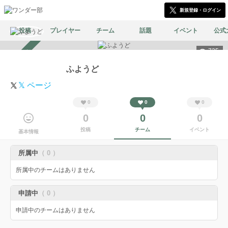
新規登録・ログイン
投稿
プレイヤー
チーム
話題
イベント
公式
735
スカウト受付中
ふようど
𝕏 ページ
0
0
0
0
0
0
投稿
チーム
イベント
基本情報
所属中
（ 0 ）
所属中のチームはありません
申請中
（ 0 ）
申請中のチームはありません