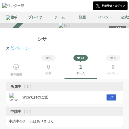
新規登録・ログイン
投稿
プレイヤー
チーム
話題
イベント
公式
1834
スカウト受付中
シサ
𝕏 ページ
0
15
0
0
1
0
投稿
チーム
イベント
基本情報
所属中
（ 1 ）
WLWたけのこ派
ガチ
申請中
（ 0 ）
申請中のチームはありません