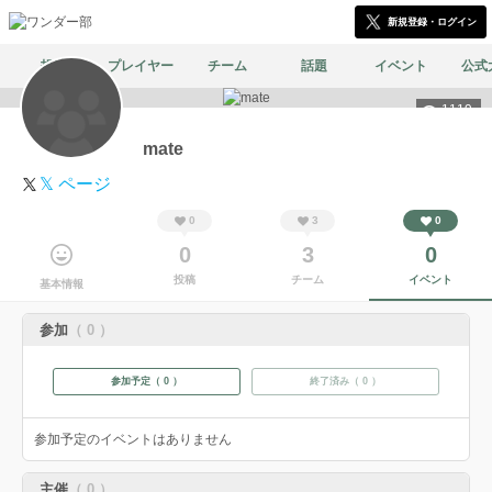
新規登録・ログイン
投稿
プレイヤー
チーム
話題
イベント
公式
1119
スカウト受付中
mate
𝕏 ページ
0
3
0
0
3
0
投稿
チーム
イベント
基本情報
参加
（ 0 ）
参加予定（ 0 ）
終了済み（ 0 ）
参加予定のイベントはありません
主催
（ 0 ）