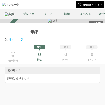
新規登録・ログイン
投稿
プレイヤー
チーム
話題
イベント
公式
1555
スカウト受付中
朱鎌
𝕏 ページ
0
0
0
0
0
0
投稿
チーム
イベント
基本情報
投稿
（ 0 ）
投稿はありません