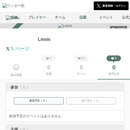
新規登録・ログイン
投稿
プレイヤー
チーム
話題
イベント
公式
1445
スカウト受付中
Lewis
𝕏 ページ
0
21
0
0
5
0
投稿
チーム
イベント
基本情報
参加
（ 1 ）
参加予定（ 0 ）
終了済み（ 1 ）
参加予定のイベントはありません
主催
（ 0 ）