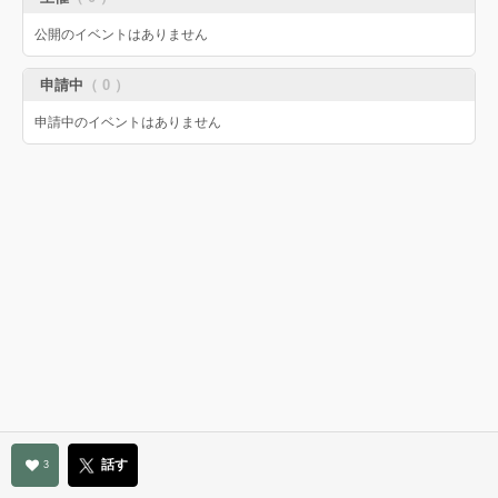
公開のイベントはありません
申請中
（ 0 ）
申請中のイベントはありません
話す
3