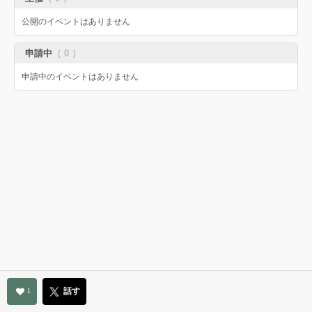
公開のイベントはありません
申請中
（ 0 ）
申請中のイベントはありません
話す
1