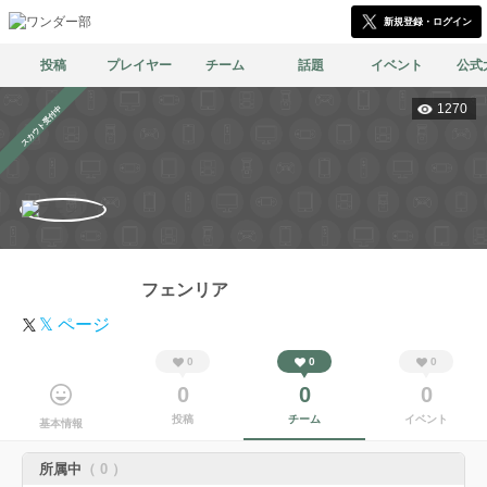
新規登録・ログイン
投稿
プレイヤー
チーム
話題
イベント
公式
1270
スカウト受付中
フェンリア
𝕏 ページ
0
0
0
0
0
0
投稿
チーム
イベント
基本情報
所属中
（ 0 ）