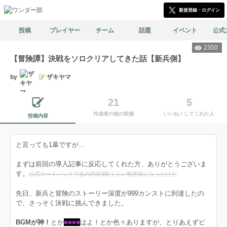
新規登録・ログイン
投稿
プレイヤー
チーム
話題
イベント
公式
2350
【冒険譚】決戦をソロクリアしてきた話【新兵側】
by
ザキヤマ
21
5
作成者の他の投稿
いいね！してくれた人
投稿内容
と言っても1幕ですが…
まずは前回の導入記事に反応してくれた方、ありがとうございま
す。
公式カードパックであの内容9割くらい無意味になったけど
先日、新兵と冒険のストーリー深度が999カンストに到達したの
で、さっそく決戦に挑んできました。
BGMが神！
とか
■■■■
はよ！とか色々ありますが、とりあえずビ