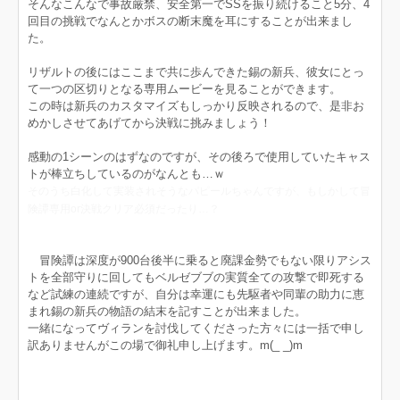
そんなこんなで事故厳禁、安全第一でSSを振り続けること5分、4
回目の挑戦でなんとかボスの断末魔を耳にすることが出来まし
た。
リザルトの後にはここまで共に歩んできた錫の新兵、彼女にとっ
て一つの区切りとなる専用ムービーを見ることができます。
この時は新兵のカスタマイズもしっかり反映されるので、是非お
めかしさせてあげてから決戦に挑みましょう！
感動の1シーンのはずなのですが、その後ろで使用していたキャス
トが棒立ちしているのがなんとも…ｗ
そのうち白化して実装されそうなパピールちゃんですが、もしかして冒
険譚専用or決戦クリア必須だったり…？
冒険譚は深度が900台後半に乗ると廃課金勢でもない限りアシス
トを全部守りに回してもベルゼブブの実質全ての攻撃で即死する
など試練の連続ですが、自分は幸運にも先駆者や同輩の助力に恵
まれ錫の新兵の物語の結末を記すことが出来ました。
一緒になってヴィランを討伐してくださった方々には一括で申し
訳ありませんがこの場で御礼申し上げます。m(_ _)m
ただし祝歌マッチ組で寄生しかしてない☆野郎、テメーはダメだ