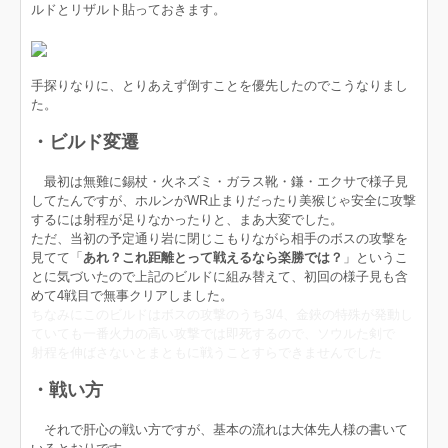
ルドとリザルト貼っておきます。
手探りなりに、とりあえず倒すことを優先したのでこうなりまし
た。
・ビルド変遷
最初は無難に錫杖・火ネズミ・ガラス靴・鎌・エクサで様子見
してたんですが、ホルンがWR止まりだったり美猴じゃ安全に攻撃
するには射程が足りなかったりと、まあ大変でした。
ただ、当初の予定通り岩に閉じこもりながら相手のボスの攻撃を
見てて「
あれ？これ距離とって戦えるなら楽勝では？
」というこ
とに気づいたので上記のビルドに組み替えて、初回の様子見も含
めて4戦目で無事クリアしました。
ちなみにこのビルドはボスの攻撃のうち3/4、金鋏の特殊が発動し
ていても一番火力の高い攻撃では即死するので、ソウルた剣で
射程を伸ばさないとまともに戦うことすらできませんでした
・戦い方
それで肝心の戦い方ですが、基本の流れは大体先人様の書いて