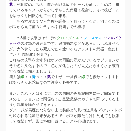
紫
：発動時のボスの目前から即死級のビームを放つ。この時、狙
っているキャストから少しずらした角度で発射し、その後ビーム
をゆっくり回転させて当てに来る。
ある程度までなら角度を調整して放ってくるが、狙えるのは
ボスから見て前方に含まれる範囲までの模様
この3種は攻撃はそれぞれ
クロノダイル
・
フロスティ
・
ジャバウ
ォック
の攻撃の改造版です。追加効果などがあるかもしれません
が、大体食らったら死んでた＆途中からアシストを武器一色にし
てたので詳細は不明です。
これらの攻撃を出す前はボスの両脇に浮かんでいるオプションが
その色に変化するので、色が変化したのが見えたらすぐさま該当
する攻撃に備えましょう。
威力は
緑
＜＜
青
＜＜＜
紫
ですが、一番低い
緑
でも複数ヒットすれ
ばあっさりお陀仏なので注意が必要です。
また、これらとは別に大ボスの周囲の円形範囲内に一定間隔でボ
スのモーションとは関係なく占星遊戯祭のガチャで降ってくるよ
うな流星を降らせてきます。
ダメージが馬鹿にならない上に装飾と防具の(道具も？)アシストが
封印される追加効果があるので、ボスが隙だらけに見えても欲張
って攻撃せず、常に移動し続けることを心掛けます。