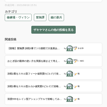
作成日時：2021/08/18 15:51
カテゴリ
修練場・ヴィラン
冒険譚
錫の新兵
ザキヤマさんの他の投稿を見る
関連投稿
【朗報】冒険譚:決戦3幕でソロ挑戦で大進展あり:約95％まで魔女にダメージ与えた
by
ネオ29
文筆
おとぎ話の龍神の使い方を実践を踏まえて考えてみる
by
I・NEC
文筆
決戦3幕をスキル型フィー(+値実質0ビルド)で攻略してみた…
by
暁
文筆
決戦3幕をスキル型ルカ(+値実質0ビルド)で攻略してみた…
by
暁
文筆
深度999をレイン型アシェンプテルで攻略してみた…(余談あり)
by
暁
文筆