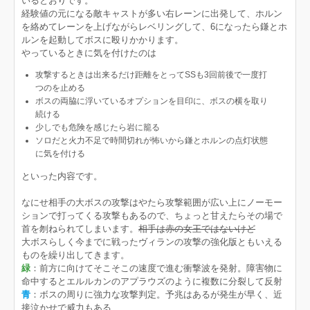
いるとおりです。
経験値の元になる敵キャストが多い右レーンに出発して、ホルン
を絡めてレーンを上げながらレベリングして、6になったら鎌とホ
ルンを起動してボスに殴りかかります。
やっているときに気を付けたのは
攻撃するときは出来るだけ距離をとってSSも3回前後で一度打
つのを止める
ボスの両脇に浮いているオプションを目印に、ボスの横を取り
続ける
少しでも危険を感じたら岩に籠る
ソロだと火力不足で時間切れが怖いから鎌とホルンの点灯状態
に気を付ける
といった内容です。
なにせ相手の大ボスの攻撃はやたら攻撃範囲が広い上にノーモー
ションで打ってくる攻撃もあるので、ちょっと甘えたらその場で
首を刎ねられてしまいます。
相手は赤の女王ではないけど
大ボスらしく今までに戦ったヴィランの攻撃の強化版ともいえる
ものを繰り出してきます。
緑
：前方に向けてそこそこの速度で進む衝撃波を発射。障害物に
命中するとエルルカンのアプラウズのように複数に分裂して反射
青
：ボスの周りに強力な攻撃判定。予兆はあるが発生が早く、近
接泣かせで威力もある