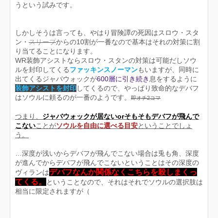
うという試みです。
しかしそうは言っても、やはり冒険譚の死因はスロウ・スタ
ン・
スリープ
からの10割が一番なので基本はそれの対策に割
り当てることになります。
WR装飾アシストならスロウ・スタンの対策は可能だしソウ
ルを封印してくる
ファッキンスノーマン
もいますが、同時に
出てくるジャバウォックが
600層に引き続き
息をするように
装飾アシストを封印
してくるので、やっぱり致命的なデバフ
はソウルに頼るのが一番のようです。
即オチ2コマ
つまり、
ジャバウォックが居ないorそもそもデバフが飛んで
こない
ことが
ソウルを自由に選べる目安
ということでしょ
う。
…深度が浅いからデバフが飛んでこない場合は兎も角、深度
が進んでからデバフが飛んでこないということはその深度の
デバフなんか関係なくこちらを殺しまくっ
ヴィランは
てくる。
ということなので、それはそれでソウルの選択肢は
相当に限定されますが（