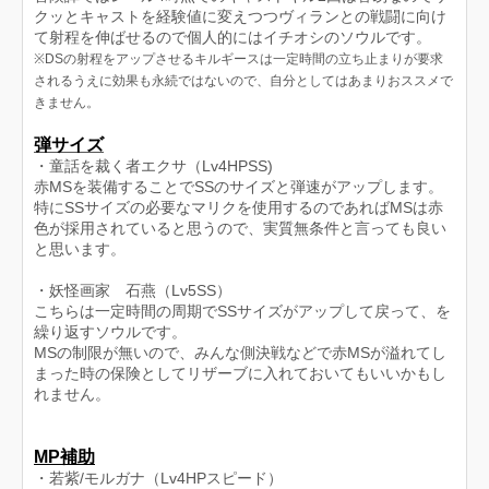
クッとキャストを経験値に変えつつヴィランとの戦闘に向け
て射程を伸ばせるので個人的にはイチオシのソウルです。
※DSの射程をアップさせるキルギースは一定時間の立ち止まりが要求
されるうえに効果も永続ではないので、自分としてはあまりおススメで
きません。
弾サイズ
・童話を裁く者エクサ（Lv4HPSS)
赤MSを装備することでSSのサイズと弾速がアップします。
特にSSサイズの必要なマリクを使用するのであればMSは赤
色が採用されていると思うので、実質無条件と言っても良い
と思います。
・妖怪画家 石燕（Lv5SS）
こちらは一定時間の周期でSSサイズがアップして戻って、を
繰り返すソウルです。
MSの制限が無いので、みんな側決戦などで赤MSが溢れてし
まった時の保険としてリザーブに入れておいてもいいかもし
れません。
MP補助
・若紫/モルガナ（Lv4HPスピード）