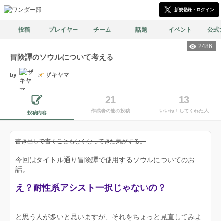
新規登録・ログイン
投稿
プレイヤー
チーム
話題
イベント
公式
2486
冒険譚のソウルについて考える
by
ザキヤマ
21
13
作成者の他の投稿
いいね！してくれた人
投稿内容
書き出しで書くこともなくなってきた気がする。
今回はタイトル通り冒険譚で使用するソウルについてのお
話。
え？耐性系アシスト一択じゃないの？
と思う人が多いと思いますが、それをちょっと見直してみよ