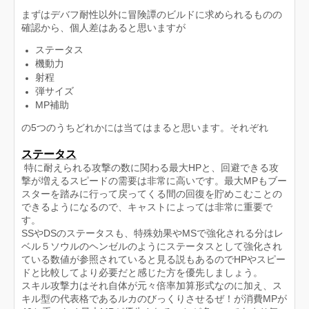
まずはデバフ耐性以外に冒険譚のビルドに求められるものの
確認から、個人差はあると思いますが
ステータス
機動力
射程
弾サイズ
MP補助
の5つのうちどれかには当てはまると思います。それぞれ
ステータス
特に耐えられる攻撃の数に関わる最大HPと、回避できる攻
撃が増えるスピードの需要は非常に高いです。最大MPもブー
スターを踏みに行って戻ってくる間の回復を貯めこむことの
できるようになるので、キャストによっては非常に重要で
す。
SSやDSのステータスも、特殊効果やMSで強化される分はレ
ベル５ソウルのヘンゼルのようにステータスとして強化され
ている数値が参照されていると見る説もあるのでHPやスピー
ドと比較してより必要だと感じた方を優先しましょう。
スキル攻撃力はそれ自体が元々倍率加算形式なのに加え、ス
キル型の代表格であるルカのびっくりさせるぜ！が消費MPが