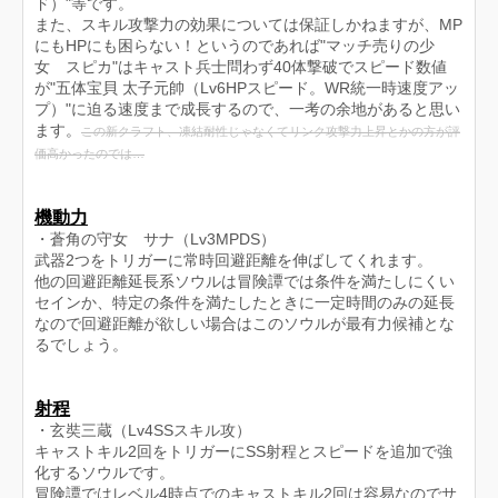
ド）"等です。
また、スキル攻撃力の効果については保証しかねますが、MP
にもHP​にも困らない！というのであれば"マッチ売りの少
女 スピカ"はキャスト兵士問わず40体撃破でスピード数値
が"五体宝貝 太子元帥（Lv6HPスピード。WR統一時速度アッ
プ）"に迫る速度まで成長するので、一考の余地があると思い
ます。
この新クラフト、凍結耐性じゃなくてリンク攻撃力上昇とかの方が評
価高かったのでは…
機動力
・蒼角の守女 サナ（Lv3MPDS）
武器2つをトリガーに常時回避距離を伸ばしてくれます。
他の回避距離延長系ソウルは冒険譚では条件を満たしにくい
セインか、特定の条件を満たしたときに一定時間のみの延長
なので回避距離が欲しい場合はこのソウルが最有力候補とな
るでしょう。
射程
・玄奘三蔵（Lv4SSスキル攻）
キャストキル2回をトリガーにSS射程とスピードを追加で強
化するソウルです。
冒険譚ではレベル4時点でのキャストキル2回は容易なのでサ