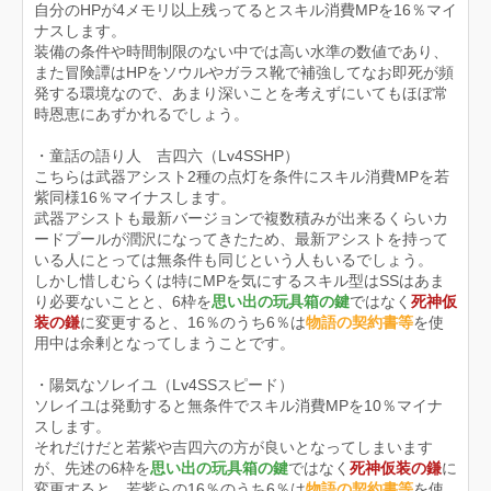
自分のHPが4メモリ以上残ってるとスキル消費MPを16％マイ
ナスします。
装備の条件や時間制限のない中では高い水準の数値であり、
また冒険譚はHPをソウルやガラス靴で補強してなお即死が頻
発する環境なので、あまり深いことを考えずにいてもほぼ常
時恩恵にあずかれるでしょう。
・童話の語り人 吉四六（Lv4SSHP）
こちらは武器アシスト2種の点灯を条件にスキル消費MPを若
紫同様16％マイナスします。
武器アシストも最新バージョンで複数積みが出来るくらいカ
ードプールが潤沢になってきたため、最新アシストを持って
いる人にとっては無条件も同じという人もいるでしょう。
しかし惜しむらくは特にMPを気にするスキル型はSSはあま
り必要ないことと、6枠を
思い出の玩具箱の鍵
ではなく
死神仮
装の鎌
に変更すると、16％のうち6％は
物語の契約書等
を使
用中は余剰となってしまうことです。
・陽気なソレイユ（Lv4SSスピード）
ソレイユは発動すると無条件でスキル消費MPを10％マイナ
スします。
それだけだと若紫や吉四六の方が良いとなってしまいます
が、先述の6枠を
思い出の玩具箱の鍵
ではなく
死神仮装の鎌
に
変更すると、若紫らの16％のうち6％は
物語の契約書等
を使