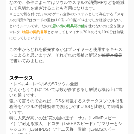
なので、条件によってはソウルでスキルの消費MPなどを軽減
して息切れを遠ざけることも有用になります。
※ここで気を付けたいのがゲーム全体のシステムとして存在する「スキ
ルの消費MPはカードの重ね(1.0倍→0.9倍)×0.4までしか軽減できない」
というルールです。なので
思い出の玩具箱の鍵
を使わないのに空を飛ぶ
マレク+
物語の契約書等
とかやってもマイナス70％のうち10％分は無駄
になってしまいます。
この中からどれを優先するかはプレイヤーと使用するキャス
トによると思いますが、それぞれの候補と解説を
独断と偏見
で
書いてみました。
ステータス
・レベル4～レベル6のSRソウル全般
なんかもうこれについては数が多すぎるし解説も概ね上に書
いた通りです。
強いて言うのであれば、DSを補強するステータスソウルは射
程等をソウルの特殊効果で強化しやすいSSと比較して結構多
いです。
特に人気が高いのは"花の国の王子 サム（Lv6MPスピー
ド）","耐える旅人 ドロテ（Lv6HPスピード）","マリーとシ
ャシュカ（Lv6HPDS）","十二天将 青龍（Lv6DSスピー