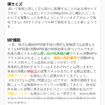
弾サイズ
続いて射程と同じく立ち回りに影響することのある弾サイズ
ですが、こちらは主にマリクの3WaySSを少し離れたところ
からでも複数ヒット出来るようにとヴィジオネアホルンで強
化できないSSサイズをソウル枠で強化することが多いようで
す。
MP補助
一見、強力な継続MP回復手段の潤沢な冒険譚では必要なさ
そうなMP回復/消費MP軽減の特殊効果を持つソウルですが、
先述の通りスキル型は
思い出の玩具箱の鍵
でスキル消費MPが
プラス10％されることもあり、
物語の契約書等
で消費MPを
マイナス50％しても息切れが起こりやすいです。
具体的な息切れするラインは人それぞれだとは思いますが、
単発の消費が
35以上
の攻撃スキルを主力にする際は意識して
回復ブースター
を踏みに行く必要が出てくるでしょう。
それだけならば特に問題はないのですが、深度や挑戦する人
数によっては画面外からヴィランが狙撃してきたり、自分以
外を狙った攻撃に巻き込まれたりといった危険があるので、
回復ブースター
を踏みに行くのにも一苦労です。
自分も幾度
となくブースターを踏んだ直後に回転ビームで蒸発デスベホ
マしてます。