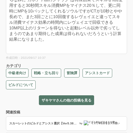
用すると30秒間スキル消費MPをマイナス20％して、更に同
時にMPを10バックしてくれるソウルですがCTが10秒とやや
長めで、また3回ごとに10回復するレヴェイエと違ってスキ
ル消費マイナス効果の時間内にレヴェイエで回収できる
10MP以上のリターンを得ないと起動レベル以外で劣ってし
まうのであまり期待した成果は得られないだろうという計算
結果になりました。
作成日時：2021/09/17 10:37
カテゴリ
中級者向け
戦略・立ち回り
冒険譚
アシストカード
ビルドについて
ザキヤマさんの他の投稿を見る
関連投稿
スカーレットのビルドとアシスト選択【Ver5.38-P】(アドバイザー:守谷)
by
イズミ＠わがままスカ使い