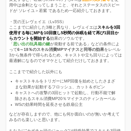
用中は余剰となってしまうこと、それとステータスのスピー
ドが ソレイユ＞若紫 であるため一応紹介しておきます。
・茨の王レヴェイエ（Lv3SS）
ここまでに紹介した3種と異なり、レヴェイエは
スキルを3回
使用する毎にMPを10回復し5秒間の休眠を経て再び1回目か
らカウントを開始する
効果のソウルです。
「
思い出の玩具箱の鍵
が発動する前である」などの条件によ
って
6～18％のスキル消費MPマイナスと同等の効果
をレベル
3から無条件で得られるため、キャストや立ち回りによっては
最適解になるのでオマケとして紹介だけしておきます。
ここまでで紹介した以外にも
キャストキルをトリガーにMP回復を始めとしたさまざ
まな効果が起動するフロッシュ、カット＆ボビン
キャストへの攻撃の3回ヒットで起動し、行動不能で解
除されるスキル消費MP20％マイナスのティンカーベル
WSの効果時間を延長させる鉄扇公主
などが存在しますので、他にも何か面白いのが無いか考えて
みるのも楽しいと思います。
ちなみに"カボチャ頭のジャック"は特殊効果でスキルを3回使