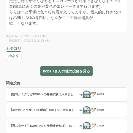
ただし時間が遅くなるとエスカレータが利用できなくなるので注
意(簡単に近くの光@黄色のエレベータまで行けます)。
ららぽーと平塚は色々なお店が入ってますが、個人的に好きなの
はZWILLINGの専門店。なんかここの調理器具が
欲しくなります。
更新日時：2022/08/10 11:39
（作成日時：2021/12/18 13:48）
カテゴリ
小ネタ
koba.Tさんの他の投稿を見る
関連投稿
【朗報】ミクサがEX00への昇格試験に入りました。
by
ネオ29
文筆
【ネオ29 ミクサEX00:動画】0ポイントやり直し
by
ネオ29
文筆
【再スタート】EX00でミクサ精進せねば。（EX戦ポイント0へ。しかし）
by
ネオ29
文筆