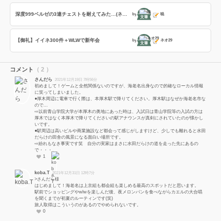
深度999ベルゼの3連チェストを耐えてみた…(ネタビルド)
by
暁
文筆
【御礼】イイネ300件＋WLWで新年会
by
ネオ29
文筆
コメント
（ 2 ）
さんだら
2021年12月19日 7時56分
初めまして！ゲームと全然関係ないのですが、海老名出身なので的確なローカル情報
に笑ってしまいました。
●厚木周辺に電車で行く際は、本厚木駅で降りてください。厚木駅はなぜか海老名市な
ので...
⇨以前青山学院大学が本厚木の奥地にあった時は、入試日は青山学院等の入試の方は
厚木ではなく本厚木で降りてくださいの駅アナウンスが真剣にされていたのが懐かし
いです。
●駅周辺は高いビルや商業施設など都会って感じがしますけど、少しでも離れると水田
だらけの田舎の風景になる面白い場所です。
⇨紛れもなき事実です笑 自分の実家はまさに水田だらけの道を走った先にあるの
で・・・。
1
koba.T
2021年12月31日 12時7分
>さんだら様
はじめまして！海老名は上京組も都会組も楽しめる最高のスポットだと思います。
駅前でショッピングやwlwを楽しんだ後、夜メロンパンを食べながらカエルの大合唱
を聞くまでが初夏のルーティンです(笑)
旅人取得はこういうのがあるのでやめられないです。
0