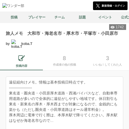
新規登録・ログイン
投稿
プレイヤー
チーム
話題
イベント
公式
1742
旅人メモ 大和市・海老名市・厚木市・平塚市・小田原市
by
koba.T
8
3
作成者の他の投稿
いいね！してくれた人
投稿内容
遠征組向けメモ。情報は基本投稿日時点です。
--------------------
東名道・圏央道・小田原厚木道路・西湘バイパスなど、自動車専
用道路が多いので全体的に遠征がしやすい地域です。休日割引も
東名・新東名の厚木・厚木西までが対象になるので、金銭的にも
楽かも（ただし圏央道・小田厚道路はオール通常料金）。
厚木周辺に電車で行く際は、本厚木駅で降りてください。厚木駅
はなぜか海老名市なので...