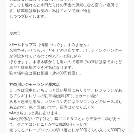
少しでも離れると水田だらけの田舎の風景になる面白い場所で
す。駐車場は概ね安め。私はイオンで買い物を
しつつプレイします。
厚木市
パームトップス
（情報古いです。すみません）
名前で分かりづらいけどセガのお店です。バッティングセンター
が併設されているのでwlwプレイ前に体を
ほぐせます。本厚木駅からも近いので電車での来店は楽ですけど
車だと駐車場の空き次第になります。
駐車場料金は概ね普通（1h/400円程度）。
神奈川レジャーランド厚木店
こっちは電車だとちょっと遠い場所にあります。レジャランがあ
るアツギトレリスの駐車場(無料)3Fにはカート場が
ある不思議な場所。レジャラン内にはラジコンなどのレース場も
あるので、色々面白いです。店内はかなり広くて
wlwはちょっと奥にあります。
wlwと関係ないですけど、隣にエミタスという洋菓子工場があっ
て、そこでコンビニとかで1個200円くらいで
売ってるクレープバウムの切り落としが20個くらい入って300円で