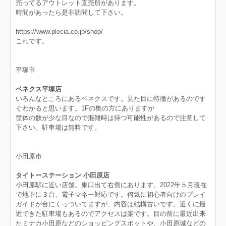
売ってるアウトレット直売所があります。
時間があったら是非訪問して下さい。
https://www.plecia.co.jp/shop/
これです。
平塚市
ベネクス平塚店
いろんなところにあるベネクスです。見た目に特徴があるのです
ぐわかると思います。1Fの奥の方にありますが
筐体の数が少な目なので混雑時は待つ可能性があるので注意して
下さい。駐車場は無料です。
小田原市
タイトーステーション 小田原店
小田原駅に近い店舗。東口出て右側にあります。2022年５月現在
で地下に３台、電子マネー対応です。何気に初心者向けのプレイ
ガイドが台にくっついてますが、内容は結構古いです。近くに最
近できた駐車場もあるのでアクセスは楽です。目の前に最近出来
たミナカ小田原などのショッピングスポットや、小田原城などの