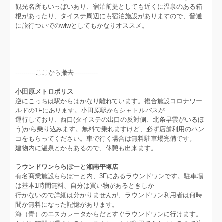
観光名所もいっぱいあり、宿泊前提としても近くに温泉のある箱
根があったり、タイステ周辺にも宿泊施設がありますので、普通
に旅行ついでのwlwとしてもかなりオススメ。
----------ここから撤去------------
小田原メトロポリス
逆にこっちは駅からはかなり離れています。複合施設コロナワー
ルドの1Fにあります。小田原駅からシャトルバスが
運行しており、西口(タイステの出口の反対側、北条早雲がいるほ
う)から乗り込みます。無料で乗れますけど、必ず店舗利用のハン
コをもらってください。車で行く場合は無料駐車場完備です。
建物内に温泉とかもあるので、休憩も出来ます。
ラウンドワンららぽーと湘南平塚店
有名商業施設ららぽーと内、3Fにあるラウンドワンです。駐車場
は基本1時間無料、自分は買い物があるときしか
行かないので詳細は分かりませんが、ラウンドワン利用者は何時
間か無料になった記憶があります。
海（青）のエスカレータからだとすぐラウンドワンに行けます。