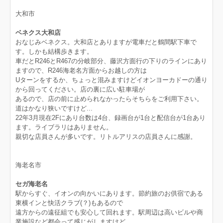
大和市
ベネクス大和店
おなじみベネクス。大和店とありますが電車だと鶴間駅下車で
す。しかも結構歩きます。
車だとR246とR467の分岐部分、藤沢方面行の下りのラインにあり
ますので、R246海老名方面からお越しの方は
Uターンをするか、ちょっと混みますけどイオンヨーカドーの通り
から回ってください。店の裏に広い駐車場が
あるので、店の前に止められなかったらそちらをご利用下さい。
道はかなり狭いですけど...
22年3月現在2Fにあり台数は4台、録画台が1台と配信台が1台あり
ます。ライブラリはありません。
親切な店員さんが多いです。リトルアリスの店員さんに感謝。
海老名市
セガ海老名
駅からすぐ、イオンの向かいにあります。節約旅のお供宿である
東横インと快活クラブ(？)もあるので
遠方からの遠征組でも安心して回れます。駅周辺は高いビルや商
業施設など都会って感じがしますけど、