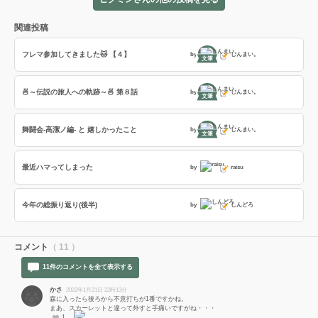
関連投稿
フレマ参加してきました🐱 【４】
by
しんまい。
文筆
🍜～伝説の旅人への軌跡～🍜 第８話
by
しんまい。
文筆
舞闘会-高潔ノ編- と 嬉しかったこと
by
しんまい。
文筆
最近ハマってしまった
by
raisu
今年の総振り返り(後半)
by
しんどろ
コメント
（ 11 ）
11件のコメントを全て表示する
かさ
2022年1月21日 22時13分
森に入ったら後ろから不意打ちが1番ですかね。
まあ、スカーレットと違って外すと手痛いですがね・・・
1