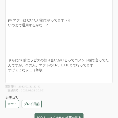
、
、
、
、
ps.マァトはだいたい勘でやってます（汗
いつまで通用するかな…?
、
、
、
、
、
、
さらにps.前にラピスの知り合いがいるってコメント欄で言ってた
んですが、その人、マァトのCR、EX10まで行ってます
すげぇよなぁ…（尊敬
更新日時：2022/01/21 22:42
（作成日時：2022/01/21 20:09）
カテゴリ
マァト
プレイ日記
ピクミンさんの他の投稿を見る