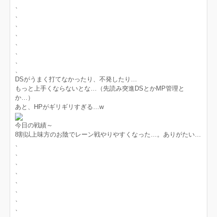
、
、
、
、
、
、
、
、
DSがうまく打てなかったり、不発したり…
もっと上手くならないとな…（先読み突進DSとかMP管理と
か…）
あと、HPがギリギリすぎる…w
今日の戦績～
8割以上味方のお陰でレーン戦やりやすくなった…。ありがたい…
、
、
、
、
、
、
、
、