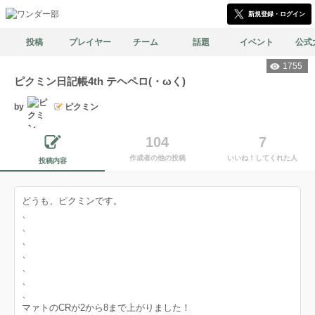
新規登録・ログイン
投稿
プレイヤー
チーム
話題
イベント
公式
1755
ピクミン日記帳4th テヘペロ(・ωく)
by
ピクミン
104
7
作成者の他の投稿
いいね！してくれた人
投稿内容
どうも、ピクミンです。
、
、
、
、
、
、
、
マァトのCRが2から8まで上がりました！