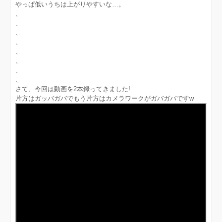
やっぱ低いうちは上がりやすいな…。
、
、
、
、
、
、
、
、
さて、今回は動画を2本録ってきました!
片方はガッバガバでもう片方はカメラワークがガバガバですw