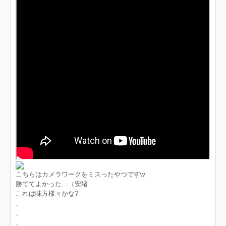
こちらはカメラワークをミスったやつですw
勝ててよかった…（安堵
これは味方様々かな?
、
、
、