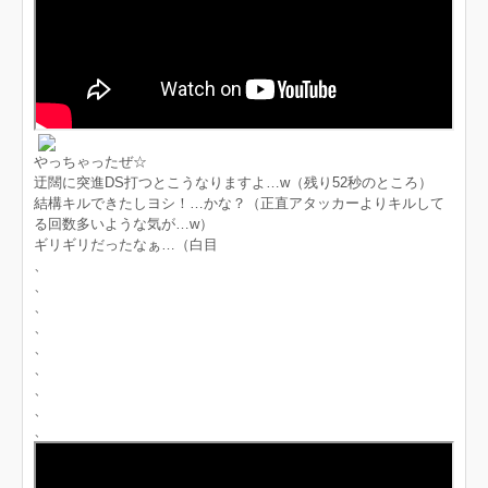
やっちゃったぜ☆
迂闊に突進DS打つとこうなりますよ…w（残り52秒のところ）
結構キルできたしヨシ！…かな？（正直アタッカーよりキルして
る回数多いような気が…w）
ギリギリだったなぁ…（白目
、
、
、
、
、
、
、
、
、