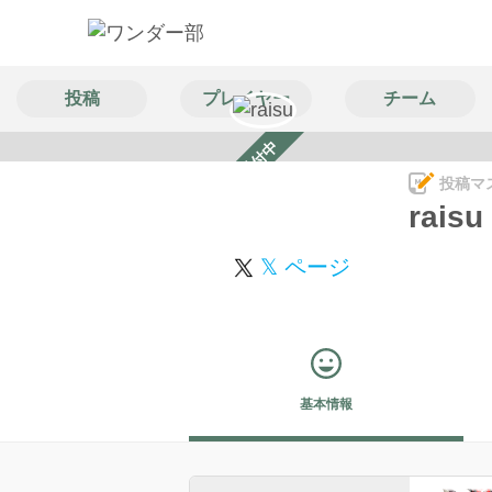
投稿
プレイヤー
チーム
スカウト受付中
投稿マ
raisu
𝕏 ページ
基本情報