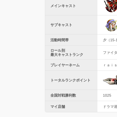
メインキャスト
サブキャスト
活動時間帯
夕（15-
ロール別
ファイター
最大キャストランク
プレイヤーネーム
ｒａｉ
トータルランクポイント
1
全国対戦勝利数
1025
マイ店舗
ドラマ