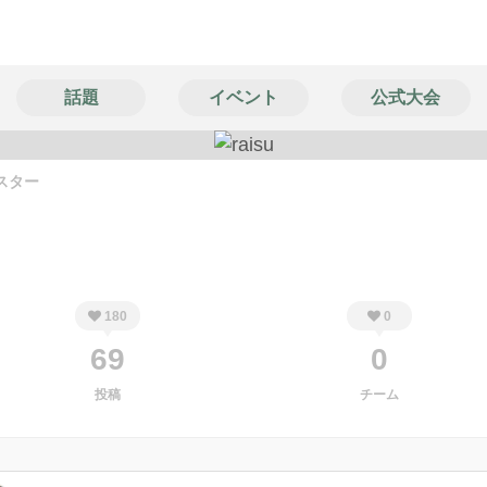
話題
イベント
公式大会
スター
180
0
69
0
投稿
チーム